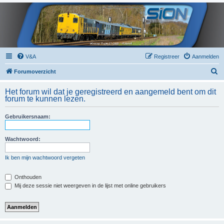
V&A
Registreer
Aanmelden
Z
Forumoverzicht
o
Het forum wil dat je geregistreerd en aangemeld bent om dit
e
forum te kunnen lezen.
k
Gebruikersnaam:
Wachtwoord:
Ik ben mijn wachtwoord vergeten
Onthouden
Mij deze sessie niet weergeven in de lijst met online gebruikers