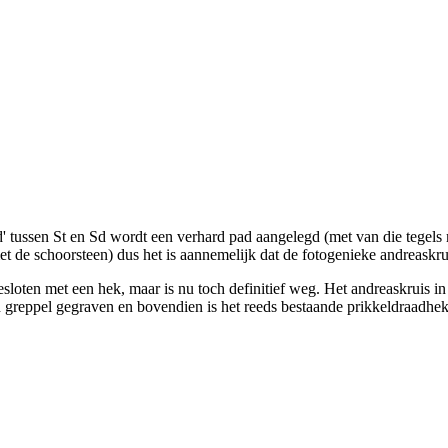
' tussen St en Sd wordt een verhard pad aangelegd (met van die tegels m
 de schoorsteen) dus het is aannemelijk dat de fotogenieke andreaskrui
oten met een hek, maar is nu toch definitief weg. Het andreaskruis in d
en greppel gegraven en bovendien is het reeds bestaande prikkeldraadhe