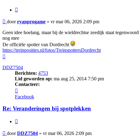
Citeer
Bericht
door
ryanprogame
»
vr mar 06, 2026 2:09 pm
Geen idee hoelang, maar bij de wieldrechtse zeedijk staat tegenwoordi
nog mee
De officiële spotter van Dordrecht
https://treinposities.nl/fotos/TreinspottersDordrecht
Omhoog
DDZ7504
Berichten:
4753
Lid geworden op:
ma aug 25, 2014 7:50 pm
Contacteer:
Contacteer
DDZ7504
Facebook
Re: Veranderingen bij spotplekken
Citeer
Bericht
door
DDZ7504
»
vr mar 06, 2026 2:09 pm