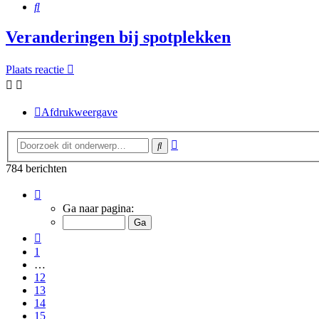
Zoek
Veranderingen bij spotplekken
Plaats reactie
Afdrukweergave
Uitgebreid
Zoek
zoeken
784 berichten
Pagina
16
Ga naar pagina:
van
16
Vorige
1
…
12
13
14
15