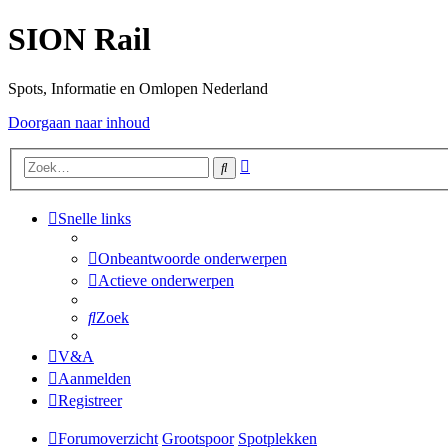
SION Rail
Spots, Informatie en Omlopen Nederland
Doorgaan naar inhoud
Uitgebreid
Zoek
zoeken
Snelle links
Onbeantwoorde onderwerpen
Actieve onderwerpen
Zoek
V&A
Aanmelden
Registreer
Forumoverzicht
Grootspoor
Spotplekken