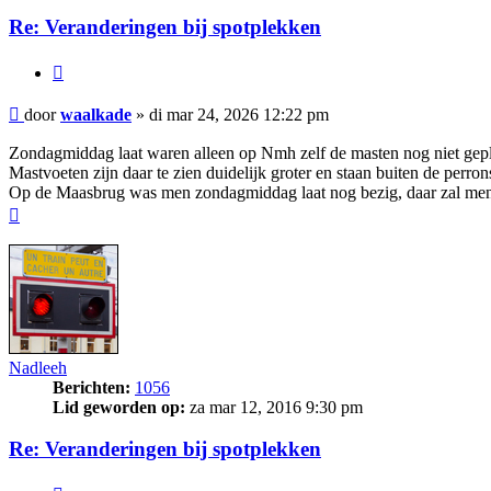
Re: Veranderingen bij spotplekken
Citeer
Bericht
door
waalkade
»
di mar 24, 2026 12:22 pm
Zondagmiddag laat waren alleen op Nmh zelf de masten nog niet gepl
Mastvoeten zijn daar te zien duidelijk groter en staan buiten de perron
Op de Maasbrug was men zondagmiddag laat nog bezig, daar zal m
Omhoog
Nadleeh
Berichten:
1056
Lid geworden op:
za mar 12, 2016 9:30 pm
Re: Veranderingen bij spotplekken
Citeer