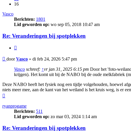
16
Vasco
Berichten:
1801
Lid geworden op:
wo sep 05, 2018 10:47 am
Re: Veranderingen bij spotplekken
Citeer
Bericht
door
Vasco
»
di feb 24, 2026 5:47 pm
Vasco
schreef:
↑
vr jan 31, 2025 6:15 pm
Door het 'foto-weiland
krijgen). Het komt uit bij de NABO bij de oude melkfabriek (met
Deze NABO heeft het fysiek nog een tijdje volgehouden, hoewel afgesl
niets meer mee, aan de kant van het weiland is het kruis weg, is er e
Omhoog
ryanprogame
Berichten:
511
Lid geworden op:
zo mar 03, 2024 1:14 am
Re: Veranderingen bij spotplekken