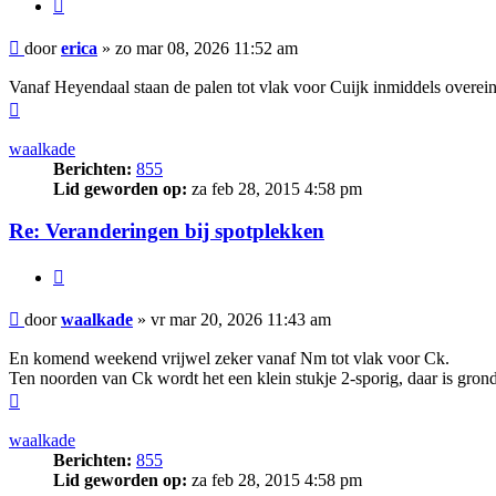
Citeer
Bericht
door
erica
»
zo mar 08, 2026 11:52 am
Vanaf Heyendaal staan de palen tot vlak voor Cuijk inmiddels overei
Omhoog
waalkade
Berichten:
855
Lid geworden op:
za feb 28, 2015 4:58 pm
Re: Veranderingen bij spotplekken
Citeer
Bericht
door
waalkade
»
vr mar 20, 2026 11:43 am
En komend weekend vrijwel zeker vanaf Nm tot vlak voor Ck.
Ten noorden van Ck wordt het een klein stukje 2-sporig, daar is gro
Omhoog
waalkade
Berichten:
855
Lid geworden op:
za feb 28, 2015 4:58 pm