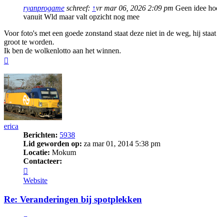
ryanprogame
schreef:
↑
vr mar 06, 2026 2:09 pm
Geen idee hoel
vanuit Wld maar valt opzicht nog mee
Voor foto's met een goede zonstand staat deze niet in de weg, hij st
groot te worden.
Ik ben de wolkenlotto aan het winnen.
Omhoog
erica
Berichten:
5938
Lid geworden op:
za mar 01, 2014 5:38 pm
Locatie:
Mokum
Contacteer:
Contacteer
erica
Website
Re: Veranderingen bij spotplekken