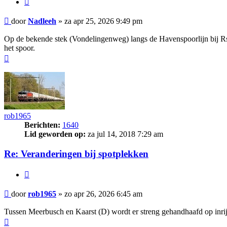
Bericht
door
Nadleeh
»
za apr 25, 2026 9:49 pm
Op de bekende stek (Vondelingenweg) langs de Havenspoorlijn bij Rscw
het spoor.
Omhoog
rob1965
Berichten:
1640
Lid geworden op:
za jul 14, 2018 7:29 am
Re: Veranderingen bij spotplekken
Citeer
Bericht
door
rob1965
»
zo apr 26, 2026 6:45 am
Tussen Meerbusch en Kaarst (D) wordt er streng gehandhaafd op inrijde
Omhoog