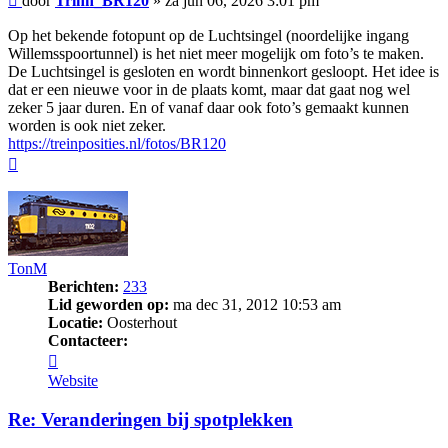
door
Trihn_BR120
»
za jun 06, 2026 3:01 pm
Op het bekende fotopunt op de Luchtsingel (noordelijke ingang
Willemsspoortunnel) is het niet meer mogelijk om foto’s te maken.
De Luchtsingel is gesloten en wordt binnenkort gesloopt. Het idee is
dat er een nieuwe voor in de plaats komt, maar dat gaat nog wel
zeker 5 jaar duren. En of vanaf daar ook foto’s gemaakt kunnen
worden is ook niet zeker.
https://treinposities.nl/fotos/BR120
Omhoog
TonM
Berichten:
233
Lid geworden op:
ma dec 31, 2012 10:53 am
Locatie:
Oosterhout
Contacteer:
Contacteer
TonM
Website
Re: Veranderingen bij spotplekken