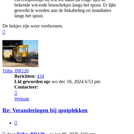
bekende wit-rode bouwhekjes langs het spoor. Er lijkt
gewerkt te worden aan de bekabeling en installaties
langs het spoor.
De hekjes zijn weer verdwenen.
Omhoog
Trihn_BR120
Berichten:
434
Lid geworden op:
wo dec 18, 2024 6:53 pm
Contacteer:
Contacteer
Trihn_BR120
Website
Re: Veranderingen bij spotplekken
Citeer
Bericht