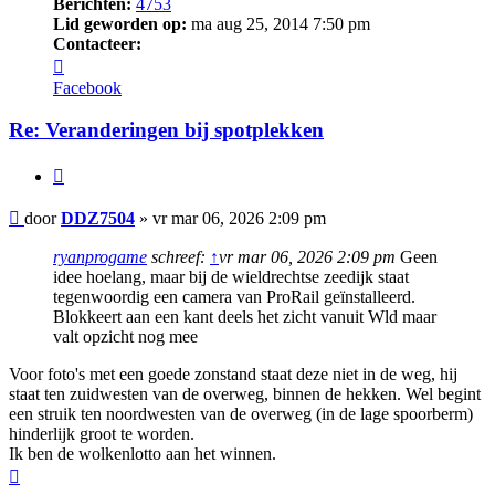
Berichten:
4753
Lid geworden op:
ma aug 25, 2014 7:50 pm
Contacteer:
Contacteer
DDZ7504
Facebook
Re: Veranderingen bij spotplekken
Citeer
Bericht
door
DDZ7504
»
vr mar 06, 2026 2:09 pm
ryanprogame
schreef:
↑
vr mar 06, 2026 2:09 pm
Geen
idee hoelang, maar bij de wieldrechtse zeedijk staat
tegenwoordig een camera van ProRail geïnstalleerd.
Blokkeert aan een kant deels het zicht vanuit Wld maar
valt opzicht nog mee
Voor foto's met een goede zonstand staat deze niet in de weg, hij
staat ten zuidwesten van de overweg, binnen de hekken. Wel begint
een struik ten noordwesten van de overweg (in de lage spoorberm)
hinderlijk groot te worden.
Ik ben de wolkenlotto aan het winnen.
Omhoog