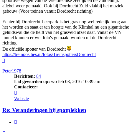
spooroverwegen van de Wieldrechtse zeedijk en de Zuidendijk
allebei weer gemaaid. Ook bij Dordrecht Zuid vlakbij het muziek
gebouw (Voor treinen vanuit Dordrecht richting)
Echter bij Dordrecht Leerpark is het gras nog wel redelijk hoog aan
het worden en staat er ten hoogte van de Klimhal nu een gigantische
geluidswal die de helft van het grasveld afzet daar. Vanaf de VN
tunnel kunnen er wel foto's gemaakt worden uit de Dordrecht
richting
De officiële spotter van Dordrecht
https://treinposities.nl/fotos/TreinspottersDordrecht
Omhoog
Peter1978
Berichten:
84
Lid geworden op:
wo feb 03, 2016 10:39 am
Contacteer:
Contacteer
Peter1978
Website
Re: Veranderingen bij spotplekken
Citeer