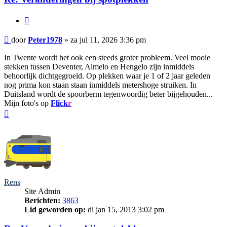
Citeer
Bericht
door
Peter1978
»
za jul 11, 2026 3:36 pm
In Twente wordt het ook een steeds groter probleem. Veel mooie
stekken tussen Deventer, Almelo en Hengelo zijn inmiddels
behoorlijk dichtgegroeid. Op plekken waar je 1 of 2 jaar geleden
nog prima kon staan staan inmiddels metershoge struiken. In
Duitsland wordt de spoorberm tegenwoordig beter bijgehouden...
Mijn foto's op
Flick
r
Omhoog
Rens
Site Admin
Berichten:
3863
Lid geworden op:
di jan 15, 2013 3:02 pm