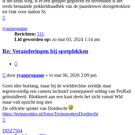
is het kruis weg, is er een greppel gegraven en bovendien is het
reeds bestaande prikkeldraadhek van de paardenwei doorgetrokken
tot vlak voor station St.
Omhoog
ryanprogame
Berichten:
511
Lid geworden op:
zo mar 03, 2024 1:14 am
Re: Veranderingen bij spotplekken
Citeer
Bericht
door
ryanprogame
»
vr mar 06, 2026 2:09 pm
Geen idee hoelang, maar bij de wieldrechtse zeedijk staat
tegenwoordig een camera inclusief zonnepaneel setting van ProRail
geïnstalleerd. Blokkeert aan een kant deels het zicht vanuit Wld
maar valt opzicht nog mee
De officiële spotter van Dordrecht
https://treinposities.nl/fotos/TreinspottersDordrecht
Omhoog
DDZ7504