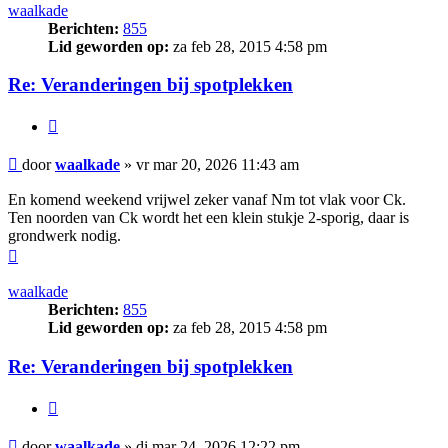
waalkade
Berichten:
855
Lid geworden op:
za feb 28, 2015 4:58 pm
Re: Veranderingen bij spotplekken
Citeer
Bericht
door
waalkade
»
vr mar 20, 2026 11:43 am
En komend weekend vrijwel zeker vanaf Nm tot vlak voor Ck.
Ten noorden van Ck wordt het een klein stukje 2-sporig, daar is
grondwerk nodig.
Omhoog
waalkade
Berichten:
855
Lid geworden op:
za feb 28, 2015 4:58 pm
Re: Veranderingen bij spotplekken
Citeer
Bericht
door
waalkade
»
di mar 24, 2026 12:22 pm