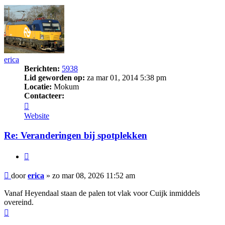
erica
Berichten:
5938
Lid geworden op:
za mar 01, 2014 5:38 pm
Locatie:
Mokum
Contacteer:
Contacteer
erica
Website
Re: Veranderingen bij spotplekken
Citeer
Bericht
door
erica
»
zo mar 08, 2026 11:52 am
Vanaf Heyendaal staan de palen tot vlak voor Cuijk inmiddels
overeind.
Omhoog