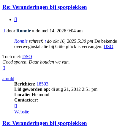
Re: Veranderingen bij spotplekken
Citeer
Bericht
door
Ronnie
»
do mei 14, 2026 9:04 am
Ronnie
schreef:
↑
do okt 16, 2025 5:30 pm
De bekende
overweginstallatie bij Güterglück is vervangen:
DSO
Toch niet:
DSO
Goed sporen. Daar houden we van.
Omhoog
arnold
Berichten:
18503
Lid geworden op:
di aug 21, 2012 2:51 pm
Locatie:
Helmond
Contacteer:
Contacteer
arnold
Website
Re: Veranderingen bij spotplekken