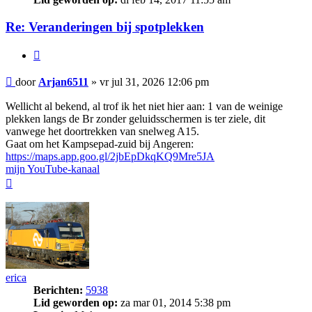
Re: Veranderingen bij spotplekken
Citeer
Bericht
door
Arjan6511
»
vr jul 31, 2026 12:06 pm
Wellicht al bekend, al trof ik het niet hier aan: 1 van de weinige
plekken langs de Br zonder geluidsschermen is ter ziele, dit
vanwege het doortrekken van snelweg A15.
Gaat om het Kampsepad-zuid bij Angeren:
https://maps.app.goo.gl/2jbEpDkqKQ9Mre5JA
mijn YouTube-kanaal
Omhoog
erica
Berichten:
5938
Lid geworden op:
za mar 01, 2014 5:38 pm