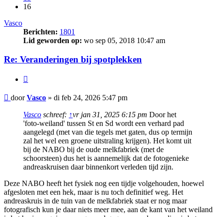
16
Vasco
Berichten:
1801
Lid geworden op:
wo sep 05, 2018 10:47 am
Re: Veranderingen bij spotplekken
Citeer
Bericht
door
Vasco
»
di feb 24, 2026 5:47 pm
Vasco
schreef:
↑
vr jan 31, 2025 6:15 pm
Door het
'foto-weiland' tussen St en Sd wordt een verhard pad
aangelegd (met van die tegels met gaten, dus op termijn
zal het wel een groene uitstraling krijgen). Het komt uit
bij de NABO bij de oude melkfabriek (met de
schoorsteen) dus het is aannemelijk dat de fotogenieke
andreaskruisen daar binnenkort verleden tijd zijn.
Deze NABO heeft het fysiek nog een tijdje volgehouden, hoewel
afgesloten met een hek, maar is nu toch definitief weg. Het
andreaskruis in de tuin van de melkfabriek staat er nog maar
fotografisch kun je daar niets meer mee, aan de kant van het weiland