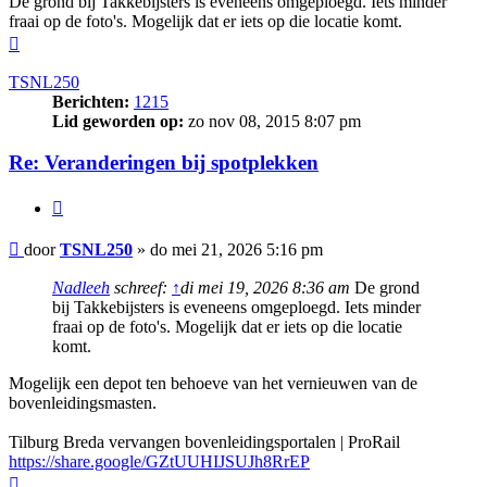
De grond bij Takkebijsters is eveneens omgeploegd. Iets minder
fraai op de foto's. Mogelijk dat er iets op die locatie komt.
Omhoog
TSNL250
Berichten:
1215
Lid geworden op:
zo nov 08, 2015 8:07 pm
Re: Veranderingen bij spotplekken
Citeer
Bericht
door
TSNL250
»
do mei 21, 2026 5:16 pm
Nadleeh
schreef:
↑
di mei 19, 2026 8:36 am
De grond
bij Takkebijsters is eveneens omgeploegd. Iets minder
fraai op de foto's. Mogelijk dat er iets op die locatie
komt.
Mogelijk een depot ten behoeve van het vernieuwen van de
bovenleidingsmasten.
Tilburg Breda vervangen bovenleidingsportalen | ProRail
https://share.google/GZtUUHIJSUJh8RrEP
Omhoog