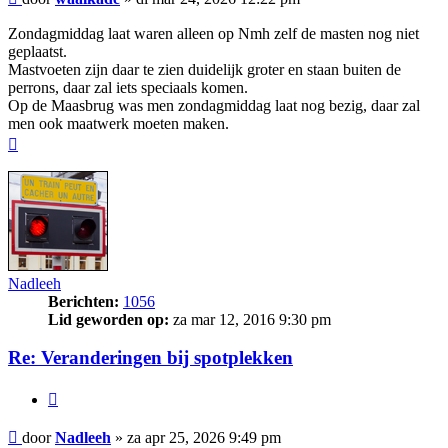
Zondagmiddag laat waren alleen op Nmh zelf de masten nog niet
geplaatst.
Mastvoeten zijn daar te zien duidelijk groter en staan buiten de
perrons, daar zal iets speciaals komen.
Op de Maasbrug was men zondagmiddag laat nog bezig, daar zal
men ook maatwerk moeten maken.
Omhoog
Nadleeh
Berichten:
1056
Lid geworden op:
za mar 12, 2016 9:30 pm
Re: Veranderingen bij spotplekken
Citeer
Bericht
door
Nadleeh
»
za apr 25, 2026 9:49 pm