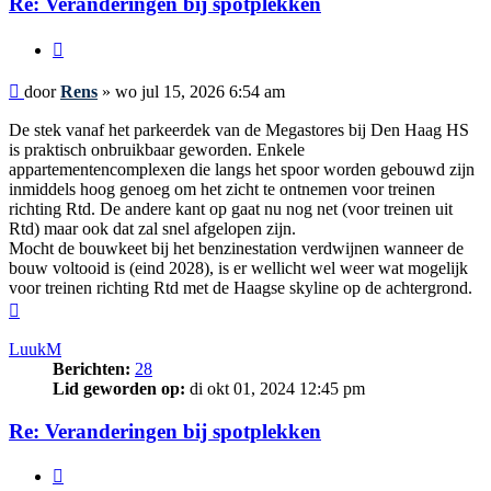
Re: Veranderingen bij spotplekken
Citeer
Bericht
door
Rens
»
wo jul 15, 2026 6:54 am
De stek vanaf het parkeerdek van de Megastores bij Den Haag HS
is praktisch onbruikbaar geworden. Enkele
appartementencomplexen die langs het spoor worden gebouwd zijn
inmiddels hoog genoeg om het zicht te ontnemen voor treinen
richting Rtd. De andere kant op gaat nu nog net (voor treinen uit
Rtd) maar ook dat zal snel afgelopen zijn.
Mocht de bouwkeet bij het benzinestation verdwijnen wanneer de
bouw voltooid is (eind 2028), is er wellicht wel weer wat mogelijk
voor treinen richting Rtd met de Haagse skyline op de achtergrond.
Omhoog
LuukM
Berichten:
28
Lid geworden op:
di okt 01, 2024 12:45 pm
Re: Veranderingen bij spotplekken
Citeer