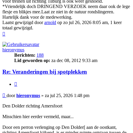
voor treinen uit richting Tilburg is ook weer gesnoeid.
*Vriendelijk doch DRINGEND VERZOEK neem daar ook de lege
flesje en blikjes mee.Laat ze niet in de natuur rondslingeren.
Hartelijk dank voor de medewerking.
Laatst gewijzigd door
arnold
op zo jul 26, 2026 8:05 am, 1 keer
totaal gewijzigd.
Omhoog
hieronymus
Berichten:
188
Lid geworden op:
za dec 08, 2012 9:33 am
Re: Veranderingen bij spotplekken
Citeer
Bericht
door
hieronymus
»
za jul 25, 2026 1:48 pm
Den Dolder richting Amersfoort
Misschien hier eerder vermeld, maar...
Door een perron verlenging op Den Dolder[ aan de oostkant,
richting Amersfoort kijkend, is er minder ruimte ontstaan tussen de