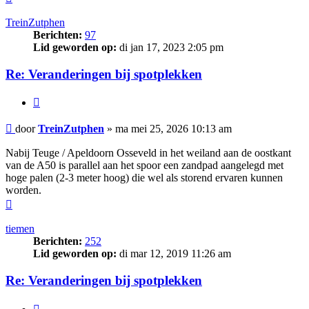
TreinZutphen
Berichten:
97
Lid geworden op:
di jan 17, 2023 2:05 pm
Re: Veranderingen bij spotplekken
Citeer
Bericht
door
TreinZutphen
»
ma mei 25, 2026 10:13 am
Nabij Teuge / Apeldoorn Osseveld in het weiland aan de oostkant
van de A50 is parallel aan het spoor een zandpad aangelegd met
hoge palen (2-3 meter hoog) die wel als storend ervaren kunnen
worden.
Omhoog
tiemen
Berichten:
252
Lid geworden op:
di mar 12, 2019 11:26 am
Re: Veranderingen bij spotplekken
Citeer