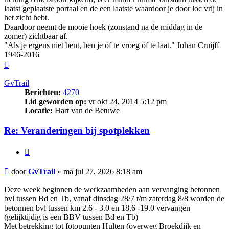
laatst geplaatste portaal en de een laatste waardoor je door loc vrij in
het zicht hebt.
Daardoor neemt de mooie hoek (zonstand na de middag in de
zomer) zichtbaar af.
"Als je ergens niet bent, ben je óf te vroeg óf te laat." Johan Cruijff
1946-2016
Omhoog
GvTrail
Berichten:
4270
Lid geworden op:
vr okt 24, 2014 5:12 pm
Locatie:
Hart van de Betuwe
Re: Veranderingen bij spotplekken
Citeer
Bericht
door
GvTrail
»
ma jul 27, 2026 8:18 am
Deze week beginnen de werkzaamheden aan vervanging betonnen
bvl tussen Bd en Tb, vanaf dinsdag 28/7 t/m zaterdag 8/8 worden de
betonnen bvl tussen km 2.6 - 3.0 en 18.6 -19.0 vervangen
(gelijktijdig is een BBV tussen Bd en Tb)
Met betrekking tot fotopunten Hulten (overweg Broekdijk en