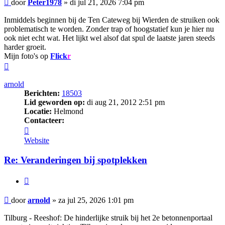
Bericht
door
Peter1978
»
di jul 21, 2026 7:04 pm
Inmiddels beginnen bij de Ten Cateweg bij Wierden de struiken ook
problematisch te worden. Zonder trap of hoogstatief kun je hier nu
ook niet echt wat. Het lijkt wel alsof dat spul de laatste jaren steeds
harder groeit.
Mijn foto's op
Flick
r
Omhoog
arnold
Berichten:
18503
Lid geworden op:
di aug 21, 2012 2:51 pm
Locatie:
Helmond
Contacteer:
Contacteer
arnold
Website
Re: Veranderingen bij spotplekken
Citeer
Bericht
door
arnold
»
za jul 25, 2026 1:01 pm
Tilburg - Reeshof: De hinderlijke struik bij het 2e betonnenportaal