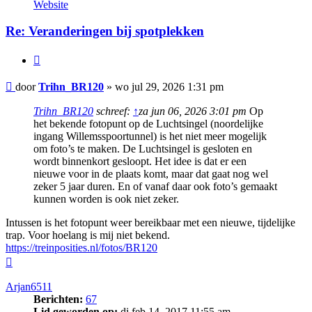
Trihn_BR120
Website
Re: Veranderingen bij spotplekken
Citeer
Bericht
door
Trihn_BR120
»
wo jul 29, 2026 1:31 pm
Trihn_BR120
schreef:
↑
za jun 06, 2026 3:01 pm
Op
het bekende fotopunt op de Luchtsingel (noordelijke
ingang Willemsspoortunnel) is het niet meer mogelijk
om foto’s te maken. De Luchtsingel is gesloten en
wordt binnenkort gesloopt. Het idee is dat er een
nieuwe voor in de plaats komt, maar dat gaat nog wel
zeker 5 jaar duren. En of vanaf daar ook foto’s gemaakt
kunnen worden is ook niet zeker.
Intussen is het fotopunt weer bereikbaar met een nieuwe, tijdelijke
trap. Voor hoelang is mij niet bekend.
https://treinposities.nl/fotos/BR120
Omhoog
Arjan6511
Berichten:
67
Lid geworden op:
di feb 14, 2017 11:55 am