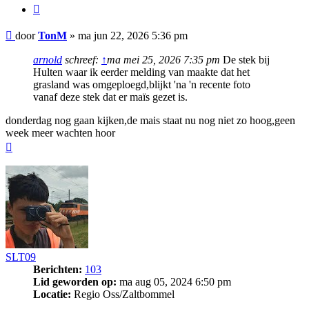
Citeer
Bericht
door
TonM
»
ma jun 22, 2026 5:36 pm
arnold
schreef:
↑
ma mei 25, 2026 7:35 pm
De stek bij
Hulten waar ik eerder melding van maakte dat het
grasland was omgeploegd,blijkt 'na 'n recente foto
vanaf deze stek dat er maïs gezet is.
donderdag nog gaan kijken,de mais staat nu nog niet zo hoog,geen
week meer wachten hoor
Omhoog
SLT09
Berichten:
103
Lid geworden op:
ma aug 05, 2024 6:50 pm
Locatie:
Regio Oss/Zaltbommel