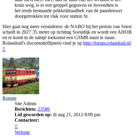
kruis weg, is er een greppel gegraven en bovendien is
het reeds bestaande prikkeldraadhek van de paardenwei
doorgetrokken tot vlak voor station St.
Hier gaat nog meer veranderen: de NABO bij het perron van Soest
schuift in 2027 35 meter op richting Soestdijk en wordt een AHOB
en er komt in de nabije toekomst een GSMR-mast te staan.
Rolandrail's (locomotieflijsten) vind je op
http://forum.rolandrail.nl/
Omhoog
Ronnie
Site Admin
Berichten:
23586
Lid geworden op:
di aug 21, 2012 8:09 pm
Contacteer:
Contacteer
Ronnie
Website