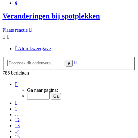
Zoek
Veranderingen bij spotplekken
Plaats reactie
Afdrukweergave
Uitgebreid
Zoek
zoeken
785 berichten
Pagina
16
Ga naar pagina:
van
16
Vorige
1
…
12
13
14
15