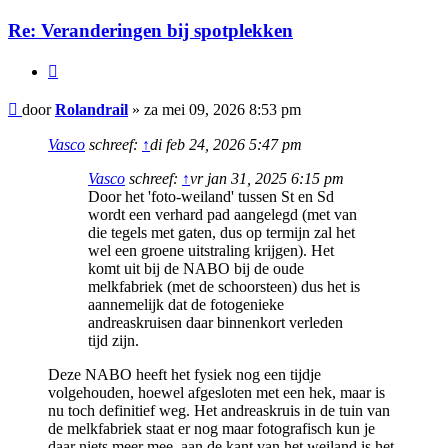
Re: Veranderingen bij spotplekken
Citeer
Bericht
door
Rolandrail
»
za mei 09, 2026 8:53 pm
Vasco
schreef:
↑
di feb 24, 2026 5:47 pm
Vasco
schreef:
↑
vr jan 31, 2025 6:15 pm
Door het 'foto-weiland' tussen St en Sd
wordt een verhard pad aangelegd (met van
die tegels met gaten, dus op termijn zal het
wel een groene uitstraling krijgen). Het
komt uit bij de NABO bij de oude
melkfabriek (met de schoorsteen) dus het is
aannemelijk dat de fotogenieke
andreaskruisen daar binnenkort verleden
tijd zijn.
Deze NABO heeft het fysiek nog een tijdje
volgehouden, hoewel afgesloten met een hek, maar is
nu toch definitief weg. Het andreaskruis in de tuin van
de melkfabriek staat er nog maar fotografisch kun je
daar niets meer mee, aan de kant van het weiland is het