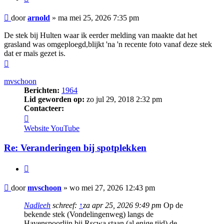
Bericht
door
arnold
»
ma mei 25, 2026 7:35 pm
De stek bij Hulten waar ik eerder melding van maakte dat het
grasland was omgeploegd,blijkt 'na 'n recente foto vanaf deze stek
dat er maïs gezet is.
Omhoog
mvschoon
Berichten:
1964
Lid geworden op:
zo jul 29, 2018 2:32 pm
Contacteer:
Contacteer
mvschoon
Website
YouTube
Re: Veranderingen bij spotplekken
Citeer
Bericht
door
mvschoon
»
wo mei 27, 2026 12:43 pm
Nadleeh
schreef:
↑
za apr 25, 2026 9:49 pm
Op de
bekende stek (Vondelingenweg) langs de
Havenspoorlijn bij Rscwa staan (al enige tijd) de