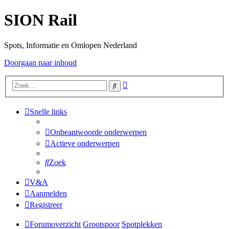
SION Rail
Spots, Informatie en Omlopen Nederland
Doorgaan naar inhoud
Uitgebreid
Zoek
zoeken
Snelle links
Onbeantwoorde onderwerpen
Actieve onderwerpen
Zoek
V&A
Aanmelden
Registreer
Forumoverzicht
Grootspoor
Spotplekken