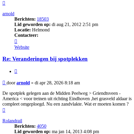
Omhoog
arnold
Berichten:
18503
Lid geworden op:
di aug 21, 2012 2:51 pm
Locatie:
Helmond
Contacteer:
Contacteer
arnold
Website
Re: Veranderingen bij spotplekken
Citeer
Bericht
door
arnold
»
di apr 28, 2026 8:18 am
De spotplek gelegen aan de Midden Peelweg > Griendtsveen -
America < voor treinen uit richting Eindhoven ,het grasveld aldaar is
compleet omgeploegd. Nu een zandvlakte. Wat er moeten komen ?
Omhoog
Rolandrail
Berichten:
4050
Lid geworden op:
ma jan 14, 2013 4:08 pm