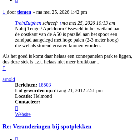
Bericht
door
tiemen
»
ma mei 25, 2026 1:42 pm
TreinZutphen
schreef:
↑
ma mei 25, 2026 10:13 am
Nabij Teuge / Apeldoorn Osseveld in het weiland aan
de oostkant van de A50 is parallel aan het spoor een
zandpad aangelegd met hoge palen (2-3 meter hoog)
die wel als storend ervaren kunnen worden.
Als het goed is komt daar helaas een zonnepanelen park te liggen,
dus deze stek is t.z.t. helaas niet meer bruikbaar...
Omhoog
arnold
Berichten:
18503
Lid geworden op:
di aug 21, 2012 2:51 pm
Locatie:
Helmond
Contacteer:
Contacteer
arnold
Website
Re: Veranderingen bij spotplekken
Citeer