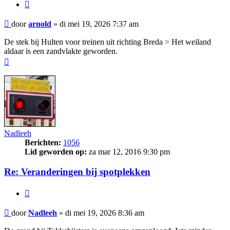
Citeer
Bericht
door
arnold
»
di mei 19, 2026 7:37 am
De stek bij Hulten voor treinen uit richting Breda > Het weiland
aldaar is een zandvlakte geworden.
Omhoog
Nadleeh
Berichten:
1056
Lid geworden op:
za mar 12, 2016 9:30 pm
Re: Veranderingen bij spotplekken
Citeer
Bericht
door
Nadleeh
»
di mei 19, 2026 8:36 am