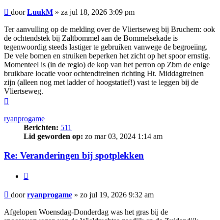
Bericht
door
LuukM
»
za jul 18, 2026 3:09 pm
Ter aanvulling op de melding over de Vliertseweg bij Bruchem: ook
de ochtendstek bij Zaltbommel aan de Bommelsekade is
tegenwoordig steeds lastiger te gebruiken vanwege de begroeiing.
De vele bomen en struiken beperken het zicht op het spoor ernstig.
Momenteel is (in de regio) de kop van het perron op Zbm de enige
bruikbare locatie voor ochtendtreinen richting Ht. Middagtreinen
zijn (alleen nog met ladder of hoogstatief!) vast te leggen bij de
Vliertseweg.
Omhoog
ryanprogame
Berichten:
511
Lid geworden op:
zo mar 03, 2024 1:14 am
Re: Veranderingen bij spotplekken
Citeer
Bericht
door
ryanprogame
»
zo jul 19, 2026 9:32 am
Afgelopen Woensdag-Donderdag was het gras bij de