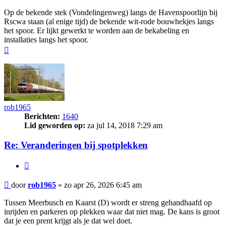
Op de bekende stek (Vondelingenweg) langs de Havenspoorlijn bij
Rscwa staan (al enige tijd) de bekende wit-rode bouwhekjes langs
het spoor. Er lijkt gewerkt te worden aan de bekabeling en
installaties langs het spoor.
Omhoog
rob1965
Berichten:
1640
Lid geworden op:
za jul 14, 2018 7:29 am
Re: Veranderingen bij spotplekken
Citeer
Bericht
door
rob1965
»
zo apr 26, 2026 6:45 am
Tussen Meerbusch en Kaarst (D) wordt er streng gehandhaafd op
inrijden en parkeren op plekken waar dat niet mag. De kans is groot
dat je een prent krijgt als je dat wel doet.