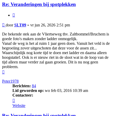
Re: Veranderingen bij spotplekken
Citeer
Bericht
door
SLT09
»
vr jun 26, 2026 2:51 pm
De bekende stek aan de Vliertseweg thv. Zaltbommel/Bruchem is
goede foto's maken zonder ladder onmogelijk.
Vanaf de weg is het al ruim 1 jaar geen doen. Vanuit het veld is de
begroeiing zover uitgeschoten dat deze voor de assen zit...
Waarschijnlijk nog korte tijd te doen met ladder en daarna alleen
hoogstatief. Ook is er nieuw riet in de sloot wat in de loop van de
tijd alleen maar verder zal gaan groeien. Dit is nu nog geen
probleem.
Omhoog
Peter1978
Berichten:
84
Lid geworden op:
wo feb 03, 2016 10:39 am
Contacteer:
Contacteer
Peter1978
Website
Re: Veranderingen bij spotplekken