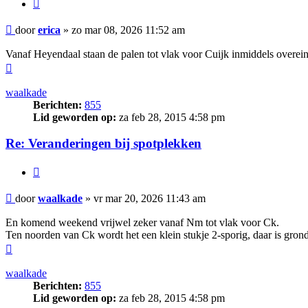
Citeer
Bericht
door
erica
»
zo mar 08, 2026 11:52 am
Vanaf Heyendaal staan de palen tot vlak voor Cuijk inmiddels overei
Omhoog
waalkade
Berichten:
855
Lid geworden op:
za feb 28, 2015 4:58 pm
Re: Veranderingen bij spotplekken
Citeer
Bericht
door
waalkade
»
vr mar 20, 2026 11:43 am
En komend weekend vrijwel zeker vanaf Nm tot vlak voor Ck.
Ten noorden van Ck wordt het een klein stukje 2-sporig, daar is gro
Omhoog
waalkade
Berichten:
855
Lid geworden op:
za feb 28, 2015 4:58 pm