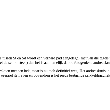
' tussen St en Sd wordt een verhard pad aangelegd (met van die tegels m
 de schoorsteen) dus het is aannemelijk dat de fotogenieke andreaskrui
oten met een hek, maar is nu toch definitief weg. Het andreaskruis in d
en greppel gegraven en bovendien is het reeds bestaande prikkeldraadhe