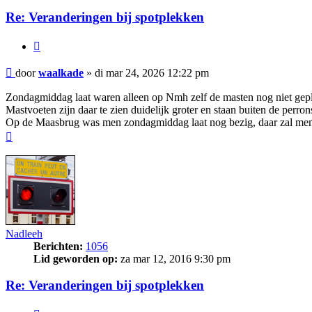
Re: Veranderingen bij spotplekken
Citeer
Bericht
door
waalkade
»
di mar 24, 2026 12:22 pm
Zondagmiddag laat waren alleen op Nmh zelf de masten nog niet gepl
Mastvoeten zijn daar te zien duidelijk groter en staan buiten de perron
Op de Maasbrug was men zondagmiddag laat nog bezig, daar zal m
Omhoog
Nadleeh
Berichten:
1056
Lid geworden op:
za mar 12, 2016 9:30 pm
Re: Veranderingen bij spotplekken
Citeer