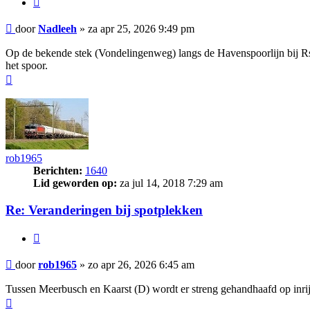
Bericht
door
Nadleeh
»
za apr 25, 2026 9:49 pm
Op de bekende stek (Vondelingenweg) langs de Havenspoorlijn bij Rscw
het spoor.
Omhoog
rob1965
Berichten:
1640
Lid geworden op:
za jul 14, 2018 7:29 am
Re: Veranderingen bij spotplekken
Citeer
Bericht
door
rob1965
»
zo apr 26, 2026 6:45 am
Tussen Meerbusch en Kaarst (D) wordt er streng gehandhaafd op inrijde
Omhoog