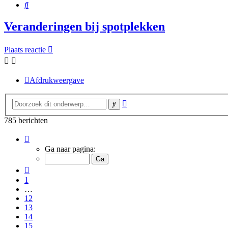
Zoek
Veranderingen bij spotplekken
Plaats reactie
Afdrukweergave
Uitgebreid
Zoek
zoeken
785 berichten
Pagina
16
Ga naar pagina:
van
16
Vorige
1
…
12
13
14
15