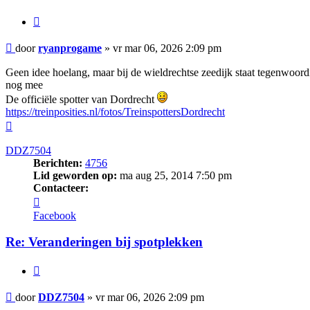
Citeer
Bericht
door
ryanprogame
»
vr mar 06, 2026 2:09 pm
Geen idee hoelang, maar bij de wieldrechtse zeedijk staat tegenwoordi
nog mee
De officiële spotter van Dordrecht
https://treinposities.nl/fotos/TreinspottersDordrecht
Omhoog
DDZ7504
Berichten:
4756
Lid geworden op:
ma aug 25, 2014 7:50 pm
Contacteer:
Contacteer
DDZ7504
Facebook
Re: Veranderingen bij spotplekken
Citeer
Bericht
door
DDZ7504
»
vr mar 06, 2026 2:09 pm