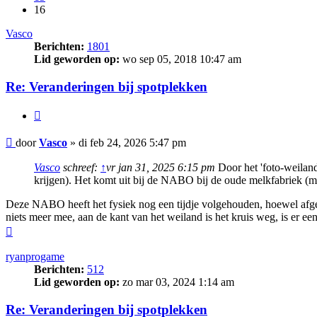
16
Vasco
Berichten:
1801
Lid geworden op:
wo sep 05, 2018 10:47 am
Re: Veranderingen bij spotplekken
Citeer
Bericht
door
Vasco
»
di feb 24, 2026 5:47 pm
Vasco
schreef:
↑
vr jan 31, 2025 6:15 pm
Door het 'foto-weiland
krijgen). Het komt uit bij de NABO bij de oude melkfabriek (met
Deze NABO heeft het fysiek nog een tijdje volgehouden, hoewel afgesl
niets meer mee, aan de kant van het weiland is het kruis weg, is er e
Omhoog
ryanprogame
Berichten:
512
Lid geworden op:
zo mar 03, 2024 1:14 am
Re: Veranderingen bij spotplekken