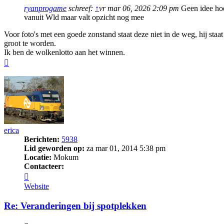
ryanprogame
schreef:
↑
vr mar 06, 2026 2:09 pm
Geen idee hoel
vanuit Wld maar valt opzicht nog mee
Voor foto's met een goede zonstand staat deze niet in de weg, hij st
groot te worden.
Ik ben de wolkenlotto aan het winnen.
Omhoog
erica
Berichten:
5938
Lid geworden op:
za mar 01, 2014 5:38 pm
Locatie:
Mokum
Contacteer:
Contacteer
erica
Website
Re: Veranderingen bij spotplekken