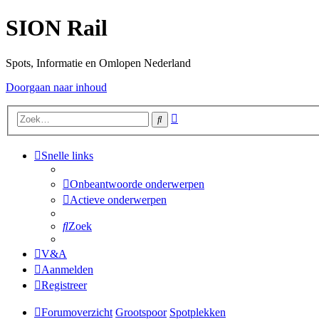
SION Rail
Spots, Informatie en Omlopen Nederland
Doorgaan naar inhoud
Uitgebreid
Zoek
zoeken
Snelle links
Onbeantwoorde onderwerpen
Actieve onderwerpen
Zoek
V&A
Aanmelden
Registreer
Forumoverzicht
Grootspoor
Spotplekken