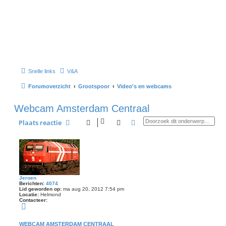
Snelle links
V&A
Forumoverzicht
Grootspoor
Video's en webcams
Webcam Amsterdam Centraal
Zoek
Uitgebreid zoeken
Plaats reactie
Jeroen
Berichten:
4074
Lid geworden op:
ma aug 20, 2012 7:54 pm
Locatie:
Helmond
Contacteer:
C
o
n
t
WEBCAM AMSTERDAM CENTRAAL