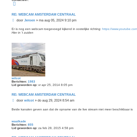
C
o
n
t
RE: WEBCAM AMSTERDAM CENTRAAL
a
B
c
door
Jeroen
»
ma aug 05, 2024 9:10 pm
t
e
e
r
Er is nog een webcam toegevoegd kijkend in oostelijke richting:
https://www.youtube.c
e
i
Hier in 't zuiden
r
J
c
e
h
r
t
o
e
n
wilcot
Berichten:
1983
Lid geworden op:
vr apr 25, 2014 8:05 pm
RE: WEBCAM AMSTERDAM CENTRAAL
B
door
wilcot
»
do aug 29, 2024 8:54 am
e
r
Beide kanalen geven aan dat de opname van de live stream niet meer beschikbaar is
i
c
waalkade
h
Berichten:
855
t
Lid geworden op:
za feb 28, 2015 4:58 pm