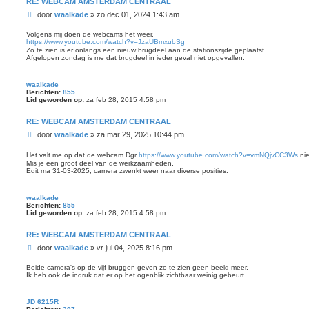
RE: WEBCAM AMSTERDAM CENTRAAL
B
door
waalkade
»
zo dec 01, 2024 1:43 am
e
r
Volgens mij doen de webcams het weer.
https://www.youtube.com/watch?v=JzaUBmxubSg
i
Zo te zien is er onlangs een nieuw brugdeel aan de stationszijde geplaatst.
c
Afgelopen zondag is me dat brugdeel in ieder geval niet opgevallen.
h
t
waalkade
Berichten:
855
Lid geworden op:
za feb 28, 2015 4:58 pm
RE: WEBCAM AMSTERDAM CENTRAAL
B
door
waalkade
»
za mar 29, 2025 10:44 pm
e
r
Het valt me op dat de webcam Dgr
https://www.youtube.com/watch?v=vmNQjvCC3Ws
nie
i
Mis je een groot deel van de werkzaamheden.
Edit ma 31-03-2025, camera zwenkt weer naar diverse posities.
c
h
t
waalkade
Berichten:
855
Lid geworden op:
za feb 28, 2015 4:58 pm
RE: WEBCAM AMSTERDAM CENTRAAL
B
door
waalkade
»
vr jul 04, 2025 8:16 pm
e
r
Beide camera's op de vijf bruggen geven zo te zien geen beeld meer.
Ik heb ook de indruk dat er op het ogenblik zichtbaar weinig gebeurt.
i
c
h
JD 6215R
t