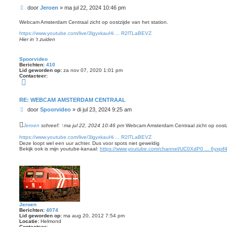
a
B
c
door
Jeroen
»
ma jul 22, 2024 10:46 pm
t
e
e
r
Webcam Amsterdam Centraal zicht op oostzijde van het station.
e
i
r
https://www.youtube.com/live/3lgyxkauHi ... R2lTLaBEVZ
J
c
Hier in 't zuiden
e
h
r
t
o
e
Spoorvideo
n
Berichten:
410
Lid geworden op:
za nov 07, 2020 1:01 pm
Contacteer:
C
o
n
t
RE: WEBCAM AMSTERDAM CENTRAAL
a
B
c
door
Spoorvideo
»
di jul 23, 2024 9:25 am
t
e
e
r
Jeroen
schreef:
↑
ma jul 22, 2024 10:46 pm
Webcam Amsterdam Centraal zicht op oostzi
e
i
r
S
https://www.youtube.com/live/3lgyxkauHi ... R2lTLaBEVZ
c
p
Deze loopt wel een uur achter. Dus voor spots niet geweldig
h
o
Bekijk ook is mijn youtube-kanaal:
https://www.youtube.com/channel/UC0XdP0 ... 6yxpi
t
o
r
v
i
d
e
o
Jeroen
Berichten:
4074
Lid geworden op:
ma aug 20, 2012 7:54 pm
Locatie:
Helmond
Contacteer: