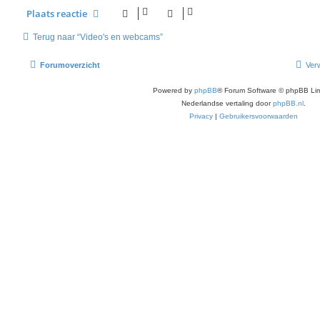
n
Plaats reactie
0
1
Terug naar “Video's en webcams”
Forumoverzicht
Verw
Powered by
phpBB
® Forum Software © phpBB Lim
Nederlandse vertaling door
phpBB.nl
.
Privacy
|
Gebruikersvoorwaarden