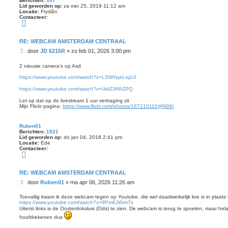
Berichten:
397
Lid geworden op:
za mei 25, 2019 11:12 am
Locatie:
Fryslân
Contacteer:
C
o
n
t
RE: WEBCAM AMSTERDAM CENTRAAL
a
B
c
door
JD 6215R
»
zo feb 01, 2026 3:00 pm
t
e
e
r
2 nieuwe camera's op Asd
e
i
r
https://www.youtube.com/watch?v=LSWYqeLsyL0
J
c
D
h
https://www.youtube.com/watch?v=UdiZ3ffAZPQ
6
t
2
Let op dat op de livestream 1 uur vertraging zit
1
Mijn Flickr pagina:
https://www.flickr.com/photos/187210110@N06/
5
R
Ruben01
Berichten:
1521
Lid geworden op:
do jan 04, 2018 2:41 pm
Locatie:
Ede
Contacteer:
C
o
n
t
RE: WEBCAM AMSTERDAM CENTRAAL
a
B
c
door
Ruben01
»
ma apr 06, 2026 11:26 am
t
e
e
r
Toevallig kwam ik deze webcam tegen op Youtube, die wel daadwerkelijk live is in plaats 
e
https://www.youtube.com/watch?v=9Pm6Ji6tm7s
i
r
Uiterst links is de Oosterdoksluis (Ods) te zien. De webcam is terug te spoelen, maar hela
R
c
u
h
hoofdrekenen dus
b
t
e