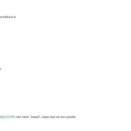
schikbaar is
t.
mNQjvCC3Ws
niet meer "zwaait", staat vast op een positie.