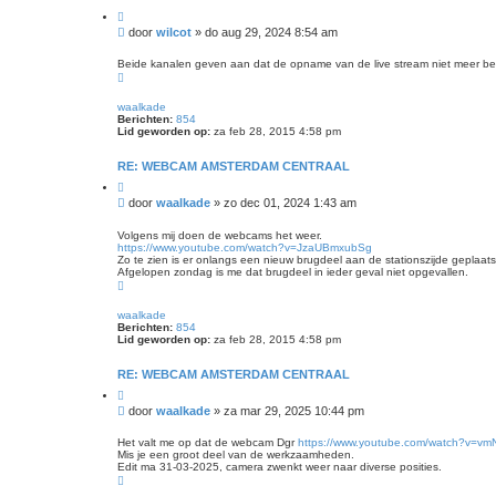
C
i
B
door
wilcot
»
do aug 29, 2024 8:54 am
t
e
e
r
e
Beide kanalen geven aan dat de opname van de live stream niet meer be
r
O
i
m
c
h
waalkade
h
o
Berichten:
854
t
o
Lid geworden op:
za feb 28, 2015 4:58 pm
g
RE: WEBCAM AMSTERDAM CENTRAAL
C
i
B
door
waalkade
»
zo dec 01, 2024 1:43 am
t
e
e
r
e
Volgens mij doen de webcams het weer.
r
https://www.youtube.com/watch?v=JzaUBmxubSg
i
Zo te zien is er onlangs een nieuw brugdeel aan de stationszijde geplaats
c
Afgelopen zondag is me dat brugdeel in ieder geval niet opgevallen.
h
O
t
m
h
waalkade
o
Berichten:
854
o
Lid geworden op:
za feb 28, 2015 4:58 pm
g
RE: WEBCAM AMSTERDAM CENTRAAL
C
i
B
door
waalkade
»
za mar 29, 2025 10:44 pm
t
e
e
r
e
Het valt me op dat de webcam Dgr
https://www.youtube.com/watch?v=v
r
Mis je een groot deel van de werkzaamheden.
i
Edit ma 31-03-2025, camera zwenkt weer naar diverse posities.
c
O
h
m