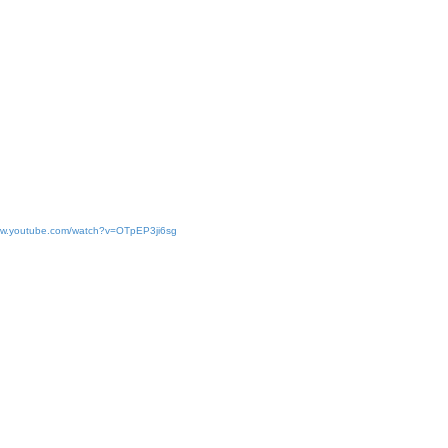
www.youtube.com/watch?v=OTpEP3ji6sg