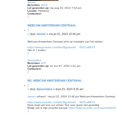
d
Jeroen
z
Berichten:
4074
o
Lid geworden op:
ma aug 20, 2012 7:54 pm
Locatie:
Helmond
e
Contacteer:
k
C
e
o
n
n
t
WEBCAM AMSTERDAM CENTRAAL
a
C
c
i
t
B
door
Jeroen
»
ma jul 22, 2024 10:46 pm
t
e
e
e
e
r
e
Webcam Amsterdam Centraal zicht op oostzijde van het station.
r
r
i
J
https://www.youtube.com/live/3lgyxkauHi ... R2lTLaBEVZ
e
c
Hier in 't zuiden
r
h
O
o
t
m
e
h
n
Spoorvideo
o
Berichten:
410
o
Lid geworden op:
za nov 07, 2020 1:01 pm
g
Contacteer:
C
o
n
t
RE: WEBCAM AMSTERDAM CENTRAAL
a
C
c
i
t
B
door
Spoorvideo
»
di jul 23, 2024 9:25 am
t
e
e
e
e
r
e
Jeroen
schreef:
↑
ma jul 22, 2024 10:46 pm
Webcam Amsterdam Centraal zic
r
r
i
S
https://www.youtube.com/live/3lgyxkauHi ... R2lTLaBEVZ
p
c
Deze loopt wel een uur achter. Dus voor spots niet geweldig
o
h
Bekijk ook is mijn youtube-kanaal:
https://www.youtube.com/channel/UC0X
o
t
O
r
m
v