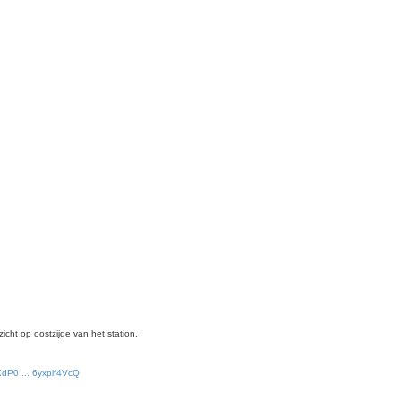
ht op oostzijde van het station.
dP0 ... 6yxpif4VcQ