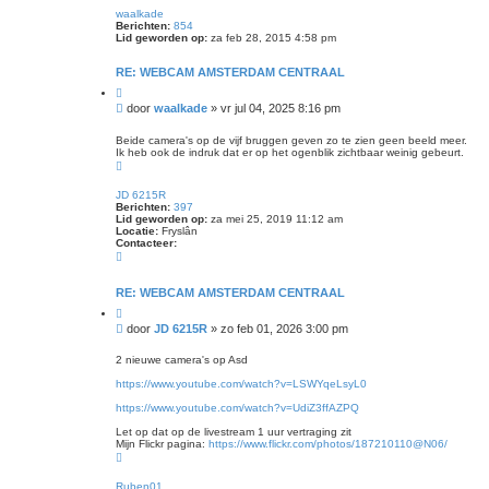
t
h
waalkade
o
Berichten:
854
o
Lid geworden op:
za feb 28, 2015 4:58 pm
g
RE: WEBCAM AMSTERDAM CENTRAAL
C
i
B
door
waalkade
»
vr jul 04, 2025 8:16 pm
t
e
e
r
e
Beide camera's op de vijf bruggen geven zo te zien geen beeld meer.
r
Ik heb ook de indruk dat er op het ogenblik zichtbaar weinig gebeurt.
i
O
c
m
h
h
JD 6215R
t
o
Berichten:
397
o
Lid geworden op:
za mei 25, 2019 11:12 am
g
Locatie:
Fryslân
Contacteer:
C
o
n
t
RE: WEBCAM AMSTERDAM CENTRAAL
a
C
c
i
t
B
door
JD 6215R
»
zo feb 01, 2026 3:00 pm
t
e
e
e
e
r
e
2 nieuwe camera's op Asd
r
r
i
J
https://www.youtube.com/watch?v=LSWYqeLsyL0
D
c
6
h
https://www.youtube.com/watch?v=UdiZ3ffAZPQ
2
t
1
Let op dat op de livestream 1 uur vertraging zit
5
Mijn Flickr pagina:
https://www.flickr.com/photos/187210110@N06/
R
O
m
h
Ruben01