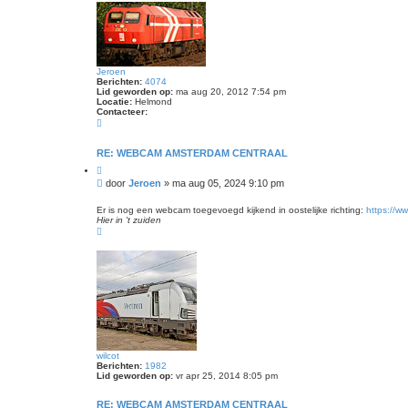
h
i
o
d
o
e
g
o
Jeroen
Berichten:
4074
Lid geworden op:
ma aug 20, 2012 7:54 pm
Locatie:
Helmond
Contacteer:
C
o
n
t
RE: WEBCAM AMSTERDAM CENTRAAL
a
C
c
i
t
B
door
Jeroen
»
ma aug 05, 2024 9:10 pm
t
e
e
e
e
r
e
Er is nog een webcam toegevoegd kijkend in oostelijke richting:
https://
r
r
Hier in 't zuiden
i
J
O
e
c
m
r
h
h
o
t
o
e
o
n
g
wilcot
Berichten:
1982
Lid geworden op:
vr apr 25, 2014 8:05 pm
RE: WEBCAM AMSTERDAM CENTRAAL