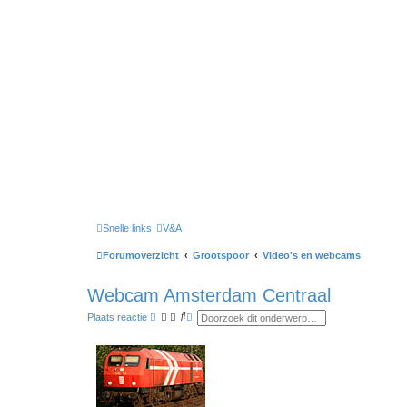
Snelle links
V&A
Forumoverzicht
Grootspoor
Video's en webcams
Webcam Amsterdam Centraal
Z
U
Plaats reactie
o
i
e
t
k
g
e
b
r
e
i