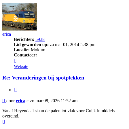
erica
Berichten:
5938
Lid geworden op:
za mar 01, 2014 5:38 pm
Locatie:
Mokum
Contacteer:
Contacteer
erica
Website
Re: Veranderingen bij spotplekken
Citeer
Bericht
door
erica
»
zo mar 08, 2026 11:52 am
Vanaf Heyendaal staan de palen tot vlak voor Cuijk inmiddels
overeind.
Omhoog