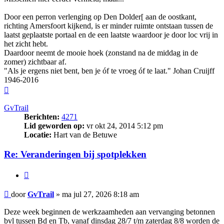
Door een perron verlenging op Den Dolder[ aan de oostkant,
richting Amersfoort kijkend, is er minder ruimte ontstaan tussen de
laatst geplaatste portaal en de een laatste waardoor je door loc vrij in
het zicht hebt.
Daardoor neemt de mooie hoek (zonstand na de middag in de
zomer) zichtbaar af.
"Als je ergens niet bent, ben je óf te vroeg óf te laat." Johan Cruijff
1946-2016
Omhoog
GvTrail
Berichten:
4271
Lid geworden op:
vr okt 24, 2014 5:12 pm
Locatie:
Hart van de Betuwe
Re: Veranderingen bij spotplekken
Citeer
Bericht
door
GvTrail
»
ma jul 27, 2026 8:18 am
Deze week beginnen de werkzaamheden aan vervanging betonnen
bvl tussen Bd en Tb, vanaf dinsdag 28/7 t/m zaterdag 8/8 worden de