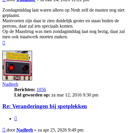
Zondagmiddag laat waren alleen op Nmh zelf de masten nog niet
geplaatst.
Mastvoeten zijn daar te zien duidelijk groter en staan buiten de
perrons, daar zal iets speciaals komen.
Op de Maasbrug was men zondagmiddag laat nog bezig, daar zal
men ook maatwerk moeten maken.
Omhoog
Nadleeh
Berichten:
1056
Lid geworden op:
za mar 12, 2016 9:30 pm
Re: Veranderingen bij spotplekken
Citeer
Bericht
door
Nadleeh
»
za apr 25, 2026 9:49 pm