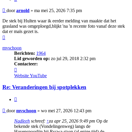
Bericht
door
arnold
»
ma mei 25, 2026 7:35 pm
De stek bij Hulten waar ik eerder melding van maakte dat het
grasland was omgeploegd,blijkt 'na 'n recente foto vanaf deze stek
dat er maïs gezet is.
Omhoog
mvschoon
Berichten:
1964
Lid geworden op:
zo jul 29, 2018 2:32 pm
Contacteer:
Contacteer
mvschoon
Website
YouTube
Re: Veranderingen bij spotplekken
Citeer
Bericht
door
mvschoon
»
wo mei 27, 2026 12:43 pm
Nadleeh
schreef:
↑
za apr 25, 2026 9:49 pm
Op de
bekende stek (Vondelingenweg) langs de
Havenspoorlijn bij Rscwa staan (al enige tijd) de