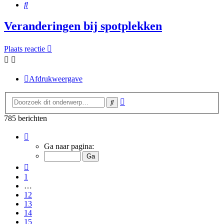
Zoek
Veranderingen bij spotplekken
Plaats reactie
Afdrukweergave
Uitgebreid
Zoek
zoeken
785 berichten
Pagina
16
Ga naar pagina:
van
16
Vorige
1
…
12
13
14
15