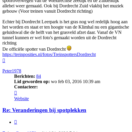
spooroverwegen van de Wieldrechtse zeedijk en de Zuidendijk
allebei weer gemaaid. Ook bij Dordrecht Zuid vlakbij het muziek
gebouw (Voor treinen vanuit Dordrecht richting)
Echter bij Dordrecht Leerpark is het gras nog wel redelijk hoog aan
het worden en staat er ten hoogte van de Klimhal nu een gigantische
geluidswal die de helft van het grasveld afzet daar. Vanaf de VN
tunnel kunnen er wel foto's gemaakt worden uit de Dordrecht
richting
De officiële spotter van Dordrecht
https://treinposities.nl/fotos/TreinspottersDordrecht
Omhoog
Peter1978
Berichten:
84
Lid geworden op:
wo feb 03, 2016 10:39 am
Contacteer:
Contacteer
Peter1978
Website
Re: Veranderingen bij spotplekken
Citeer