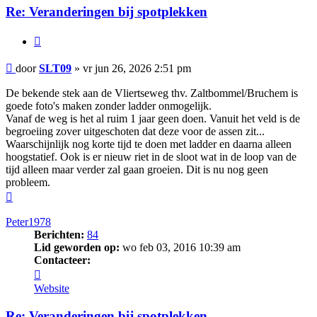
Re: Veranderingen bij spotplekken
Citeer
Bericht
door
SLT09
»
vr jun 26, 2026 2:51 pm
De bekende stek aan de Vliertseweg thv. Zaltbommel/Bruchem is
goede foto's maken zonder ladder onmogelijk.
Vanaf de weg is het al ruim 1 jaar geen doen. Vanuit het veld is de
begroeiing zover uitgeschoten dat deze voor de assen zit...
Waarschijnlijk nog korte tijd te doen met ladder en daarna alleen
hoogstatief. Ook is er nieuw riet in de sloot wat in de loop van de
tijd alleen maar verder zal gaan groeien. Dit is nu nog geen
probleem.
Omhoog
Peter1978
Berichten:
84
Lid geworden op:
wo feb 03, 2016 10:39 am
Contacteer:
Contacteer
Peter1978
Website
Re: Veranderingen bij spotplekken