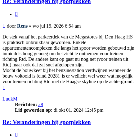
Re: Veranderingen bij spotplekken
Citeer
Bericht
door
Rens
»
wo jul 15, 2026 6:54 am
De stek vanaf het parkeerdek van de Megastores bij Den Haag HS
is praktisch onbruikbaar geworden. Enkele
appartementencomplexen die langs het spoor worden gebouwd zijn
inmiddels hoog genoeg om het zicht te ontnemen voor treinen
richting Rtd. De andere kant op gaat nu nog net (voor treinen uit
Rtd) maar ook dat zal snel afgelopen zijn.
Mocht de bouwkeet bij het benzinestation verdwijnen wanneer de
bouw voltooid is (eind 2028), is er wellicht wel weer wat mogelijk
voor treinen richting Rtd met de Haagse skyline op de achtergrond.
Omhoog
LuukM
Berichten:
28
Lid geworden op:
di okt 01, 2024 12:45 pm
Re: Veranderingen bij spotplekken
Citeer