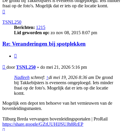
De grond bij Takkebijsters is eveneens omgeploegd. Iets minder
fraai op de foto's. Mogelijk dat er iets op die locatie komt.
Omhoog
TSNL250
Berichten:
1215
Lid geworden op:
zo nov 08, 2015 8:07 pm
Re: Veranderingen bij spotplekken
Citeer
Bericht
door
TSNL250
»
do mei 21, 2026 5:16 pm
Nadleeh
schreef:
↑
di mei 19, 2026 8:36 am
De grond
bij Takkebijsters is eveneens omgeploegd. Iets minder
fraai op de foto's. Mogelijk dat er iets op die locatie
komt.
Mogelijk een depot ten behoeve van het vernieuwen van de
bovenleidingsmasten.
Tilburg Breda vervangen bovenleidingsportalen | ProRail
https://share.google/GZtUUHIJSUJh8RrEP
Omhoog