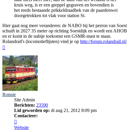
kruis weg, is er een greppel gegraven en bovendien is
het reeds bestaande prikkeldraadhek van de paardenwei
doorgetrokken tot vlak voor station St.
Hier gaat nog meer veranderen: de NABO bij het perron van Soest
schuift in 2027 35 meter op richting Soestdijk en wordt een AHOB
en er komt in de nabije toekomst een GSMR-mast te staan.
Rolandrail's (locomotieflijsten) vind je op
http://forum.rolandrail.nl/
Omhoog
Ronnie
Site Admin
Berichten:
23590
Lid geworden op:
di aug 21, 2012 8:09 pm
Contacteer:
Contacteer
Ronnie
Website