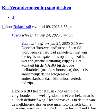
Re: Veranderingen bij spotplekken
Citeer
Bericht
door
Rolandrail
»
za mei 09, 2026 8:53 pm
Vasco
schreef:
↑
di feb 24, 2026 5:47 pm
Vasco
schreef:
↑
vr jan 31, 2025 6:15 pm
Door het 'foto-weiland' tussen St en Sd
wordt een verhard pad aangelegd (met van
die tegels met gaten, dus op termijn zal het
wel een groene uitstraling krijgen). Het
komt uit bij de NABO bij de oude
melkfabriek (met de schoorsteen) dus het is
aannemelijk dat de fotogenieke
andreaskruisen daar binnenkort verleden
tijd zijn.
Deze NABO heeft het fysiek nog een tijdje
volgehouden, hoewel afgesloten met een hek, maar is
nu toch definitief weg. Het andreaskruis in de tuin van
de melkfabriek staat er nog maar fotografisch kun je
daar niets meer mee, aan de kant van het weiland is het