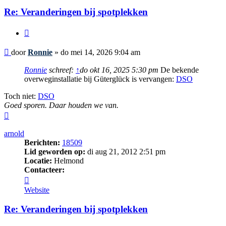
Re: Veranderingen bij spotplekken
Citeer
Bericht
door
Ronnie
»
do mei 14, 2026 9:04 am
Ronnie
schreef:
↑
do okt 16, 2025 5:30 pm
De bekende
overweginstallatie bij Güterglück is vervangen:
DSO
Toch niet:
DSO
Goed sporen. Daar houden we van.
Omhoog
arnold
Berichten:
18509
Lid geworden op:
di aug 21, 2012 2:51 pm
Locatie:
Helmond
Contacteer:
Contacteer
arnold
Website
Re: Veranderingen bij spotplekken