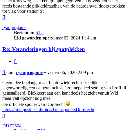
is het kruis weg, is er een greppel gegraven en bovendien is het
reeds bestaande prikkeldraadhek van de paardenwei doorgetrokken
tot vlak voor station St.
Omhoog
ryanprogame
Berichten:
512
Lid geworden op:
zo mar 03, 2024 1:14 am
Re: Veranderingen bij spotplekken
Citeer
Bericht
door
ryanprogame
»
vr mar 06, 2026 2:09 pm
Geen idee hoelang, maar bij de wieldrechtse zeedijk staat
tegenwoordig een camera inclusief zonnepaneel setting van ProRail
geïnstalleerd. Blokkeert aan een kant deels het zicht vanuit Wld
maar valt opzicht nog mee
De officiële spotter van Dordrecht
https://treinposities.nl/fotos/TreinspottersDordrecht
Omhoog
DDZ7504