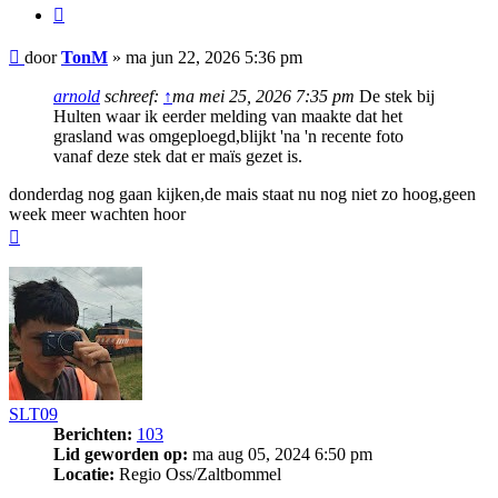
Citeer
Bericht
door
TonM
»
ma jun 22, 2026 5:36 pm
arnold
schreef:
↑
ma mei 25, 2026 7:35 pm
De stek bij
Hulten waar ik eerder melding van maakte dat het
grasland was omgeploegd,blijkt 'na 'n recente foto
vanaf deze stek dat er maïs gezet is.
donderdag nog gaan kijken,de mais staat nu nog niet zo hoog,geen
week meer wachten hoor
Omhoog
SLT09
Berichten:
103
Lid geworden op:
ma aug 05, 2024 6:50 pm
Locatie:
Regio Oss/Zaltbommel