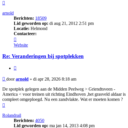
Omhoog
arnold
Berichten:
18509
Lid geworden op:
di aug 21, 2012 2:51 pm
Locatie:
Helmond
Contacteer:
Contacteer
arnold
Website
Re: Veranderingen bij spotplekken
Citeer
Bericht
door
arnold
»
di apr 28, 2026 8:18 am
De spotplek gelegen aan de Midden Peelweg > Griendtsveen -
America < voor treinen uit richting Eindhoven ,het grasveld aldaar is
compleet omgeploegd. Nu een zandvlakte. Wat er moeten komen ?
Omhoog
Rolandrail
Berichten:
4050
Lid geworden op:
ma jan 14, 2013 4:08 pm