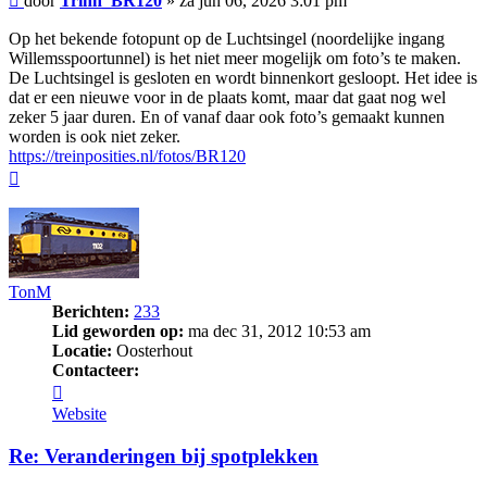
door
Trihn_BR120
»
za jun 06, 2026 3:01 pm
Op het bekende fotopunt op de Luchtsingel (noordelijke ingang
Willemsspoortunnel) is het niet meer mogelijk om foto’s te maken.
De Luchtsingel is gesloten en wordt binnenkort gesloopt. Het idee is
dat er een nieuwe voor in de plaats komt, maar dat gaat nog wel
zeker 5 jaar duren. En of vanaf daar ook foto’s gemaakt kunnen
worden is ook niet zeker.
https://treinposities.nl/fotos/BR120
Omhoog
TonM
Berichten:
233
Lid geworden op:
ma dec 31, 2012 10:53 am
Locatie:
Oosterhout
Contacteer:
Contacteer
TonM
Website
Re: Veranderingen bij spotplekken