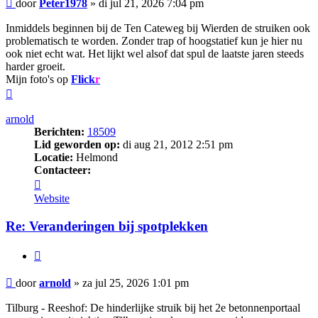
Bericht
door
Peter1978
»
di jul 21, 2026 7:04 pm
Inmiddels beginnen bij de Ten Cateweg bij Wierden de struiken ook
problematisch te worden. Zonder trap of hoogstatief kun je hier nu
ook niet echt wat. Het lijkt wel alsof dat spul de laatste jaren steeds
harder groeit.
Mijn foto's op
Flick
r
Omhoog
arnold
Berichten:
18509
Lid geworden op:
di aug 21, 2012 2:51 pm
Locatie:
Helmond
Contacteer:
Contacteer
arnold
Website
Re: Veranderingen bij spotplekken
Citeer
Bericht
door
arnold
»
za jul 25, 2026 1:01 pm
Tilburg - Reeshof: De hinderlijke struik bij het 2e betonnenportaal