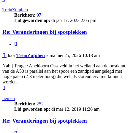
TreinZutphen
Berichten:
97
Lid geworden op:
di jan 17, 2023 2:05 pm
Re: Veranderingen bij spotplekken
Citeer
Bericht
door
TreinZutphen
»
ma mei 25, 2026 10:13 am
Nabij Teuge / Apeldoorn Osseveld in het weiland aan de oostkant
van de A50 is parallel aan het spoor een zandpad aangelegd met
hoge palen (2-3 meter hoog) die wel als storend ervaren kunnen
worden.
Omhoog
tiemen
Berichten:
252
Lid geworden op:
di mar 12, 2019 11:26 am
Re: Veranderingen bij spotplekken
Citeer