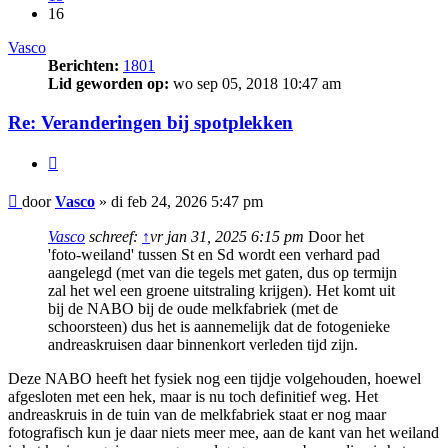
16
Vasco
Berichten:
1801
Lid geworden op:
wo sep 05, 2018 10:47 am
Re: Veranderingen bij spotplekken
Citeer
Bericht
door
Vasco
»
di feb 24, 2026 5:47 pm
Vasco
schreef:
↑
vr jan 31, 2025 6:15 pm
Door het
'foto-weiland' tussen St en Sd wordt een verhard pad
aangelegd (met van die tegels met gaten, dus op termijn
zal het wel een groene uitstraling krijgen). Het komt uit
bij de NABO bij de oude melkfabriek (met de
schoorsteen) dus het is aannemelijk dat de fotogenieke
andreaskruisen daar binnenkort verleden tijd zijn.
Deze NABO heeft het fysiek nog een tijdje volgehouden, hoewel
afgesloten met een hek, maar is nu toch definitief weg. Het
andreaskruis in de tuin van de melkfabriek staat er nog maar
fotografisch kun je daar niets meer mee, aan de kant van het weiland