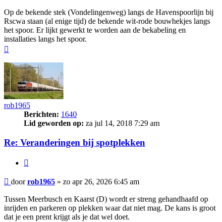
Op de bekende stek (Vondelingenweg) langs de Havenspoorlijn bij
Rscwa staan (al enige tijd) de bekende wit-rode bouwhekjes langs
het spoor. Er lijkt gewerkt te worden aan de bekabeling en
installaties langs het spoor.
Omhoog
rob1965
Berichten:
1640
Lid geworden op:
za jul 14, 2018 7:29 am
Re: Veranderingen bij spotplekken
Citeer
Bericht
door
rob1965
»
zo apr 26, 2026 6:45 am
Tussen Meerbusch en Kaarst (D) wordt er streng gehandhaafd op
inrijden en parkeren op plekken waar dat niet mag. De kans is groot
dat je een prent krijgt als je dat wel doet.