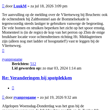
Bericht
door
LuukM
»
za jul 18, 2026 3:09 pm
Ter aanvulling op de melding over de Vliertseweg bij Bruchem: ook
de ochtendstek bij Zaltbommel aan de Bommelsekade is
tegenwoordig steeds lastiger te gebruiken vanwege de begroeiing.
De vele bomen en struiken beperken het zicht op het spoor ernstig.
Momenteel is (in de regio) de kop van het perron op Zbm de enige
bruikbare locatie voor ochtendtreinen richting Ht. Middagtreinen
zijn (alleen nog met ladder of hoogstatief!) vast te leggen bij de
Vliertseweg.
Omhoog
ryanprogame
Berichten:
512
Lid geworden op:
zo mar 03, 2024 1:14 am
Re: Veranderingen bij spotplekken
Citeer
Bericht
door
ryanprogame
»
zo jul 19, 2026 9:32 am
Afgelopen Woensdag-Donderdag was het gras bij de