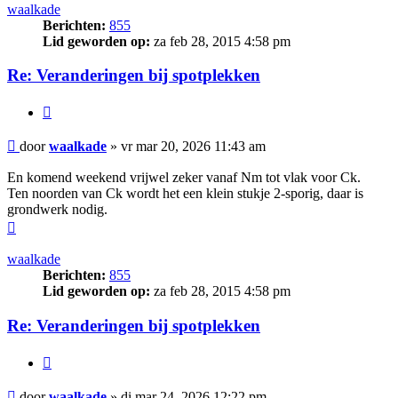
waalkade
Berichten:
855
Lid geworden op:
za feb 28, 2015 4:58 pm
Re: Veranderingen bij spotplekken
Citeer
Bericht
door
waalkade
»
vr mar 20, 2026 11:43 am
En komend weekend vrijwel zeker vanaf Nm tot vlak voor Ck.
Ten noorden van Ck wordt het een klein stukje 2-sporig, daar is
grondwerk nodig.
Omhoog
waalkade
Berichten:
855
Lid geworden op:
za feb 28, 2015 4:58 pm
Re: Veranderingen bij spotplekken
Citeer
Bericht
door
waalkade
»
di mar 24, 2026 12:22 pm