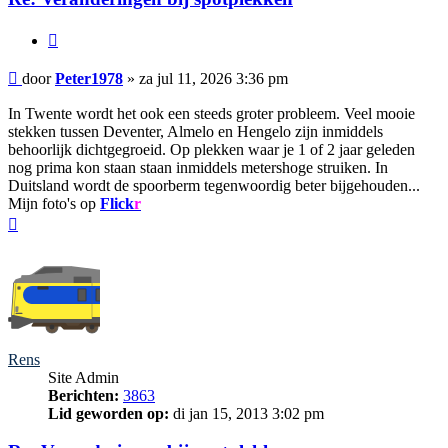
Citeer
Bericht
door
Peter1978
»
za jul 11, 2026 3:36 pm
In Twente wordt het ook een steeds groter probleem. Veel mooie
stekken tussen Deventer, Almelo en Hengelo zijn inmiddels
behoorlijk dichtgegroeid. Op plekken waar je 1 of 2 jaar geleden
nog prima kon staan staan inmiddels metershoge struiken. In
Duitsland wordt de spoorberm tegenwoordig beter bijgehouden...
Mijn foto's op
Flick
r
Omhoog
Rens
Site Admin
Berichten:
3863
Lid geworden op:
di jan 15, 2013 3:02 pm