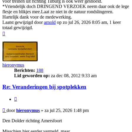
voor treinen uit richting Tilburg is ook weer gesnoeid.
*Vriendelijk doch DRINGEND VERZOEK neem daar ook de lege
flesje en blikjes mee.Laat ze niet in de natuur rondslingeren.
Hartelijk dank voor de medewerking.
Laatst gewijzigd door
arnold
op zo jul 26, 2026 8:05 am, 1 keer
totaal gewijzigd.
Omhoog
hieronymus
Berichten:
188
Lid geworden op:
za dec 08, 2012 9:33 am
Re: Veranderingen bij spotplekken
Citeer
Bericht
door
hieronymus
»
za jul 25, 2026 1:48 pm
Den Dolder richting Amersfoort
Misschien hier eerder vermeld, maar...