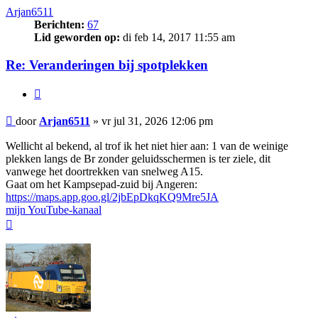
Arjan6511
Berichten:
67
Lid geworden op:
di feb 14, 2017 11:55 am
Re: Veranderingen bij spotplekken
Citeer
Bericht
door
Arjan6511
»
vr jul 31, 2026 12:06 pm
Wellicht al bekend, al trof ik het niet hier aan: 1 van de weinige
plekken langs de Br zonder geluidsschermen is ter ziele, dit
vanwege het doortrekken van snelweg A15.
Gaat om het Kampsepad-zuid bij Angeren:
https://maps.app.goo.gl/2jbEpDkqKQ9Mre5JA
mijn YouTube-kanaal
Omhoog