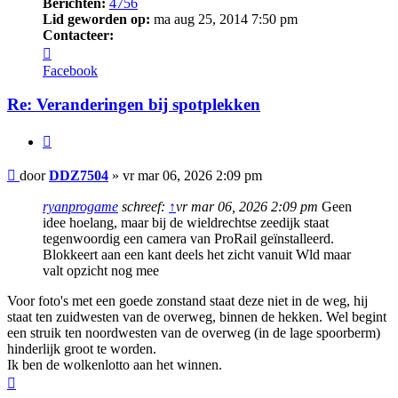
Berichten:
4756
Lid geworden op:
ma aug 25, 2014 7:50 pm
Contacteer:
Contacteer
DDZ7504
Facebook
Re: Veranderingen bij spotplekken
Citeer
Bericht
door
DDZ7504
»
vr mar 06, 2026 2:09 pm
ryanprogame
schreef:
↑
vr mar 06, 2026 2:09 pm
Geen
idee hoelang, maar bij de wieldrechtse zeedijk staat
tegenwoordig een camera van ProRail geïnstalleerd.
Blokkeert aan een kant deels het zicht vanuit Wld maar
valt opzicht nog mee
Voor foto's met een goede zonstand staat deze niet in de weg, hij
staat ten zuidwesten van de overweg, binnen de hekken. Wel begint
een struik ten noordwesten van de overweg (in de lage spoorberm)
hinderlijk groot te worden.
Ik ben de wolkenlotto aan het winnen.
Omhoog