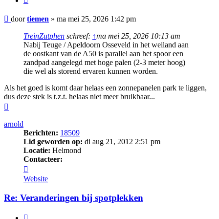
Bericht
door
tiemen
»
ma mei 25, 2026 1:42 pm
TreinZutphen
schreef:
↑
ma mei 25, 2026 10:13 am
Nabij Teuge / Apeldoorn Osseveld in het weiland aan
de oostkant van de A50 is parallel aan het spoor een
zandpad aangelegd met hoge palen (2-3 meter hoog)
die wel als storend ervaren kunnen worden.
Als het goed is komt daar helaas een zonnepanelen park te liggen,
dus deze stek is t.z.t. helaas niet meer bruikbaar...
Omhoog
arnold
Berichten:
18509
Lid geworden op:
di aug 21, 2012 2:51 pm
Locatie:
Helmond
Contacteer:
Contacteer
arnold
Website
Re: Veranderingen bij spotplekken
Citeer