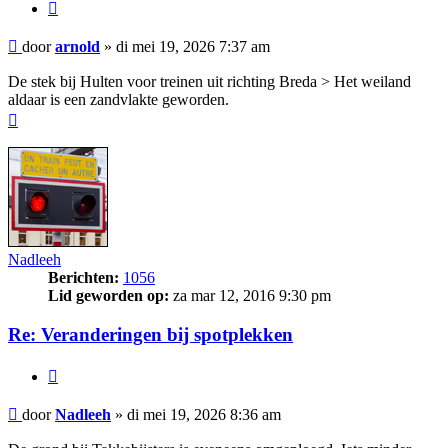
Citeer
Bericht
door
arnold
»
di mei 19, 2026 7:37 am
De stek bij Hulten voor treinen uit richting Breda > Het weiland
aldaar is een zandvlakte geworden.
Omhoog
Nadleeh
Berichten:
1056
Lid geworden op:
za mar 12, 2016 9:30 pm
Re: Veranderingen bij spotplekken
Citeer
Bericht
door
Nadleeh
»
di mei 19, 2026 8:36 am