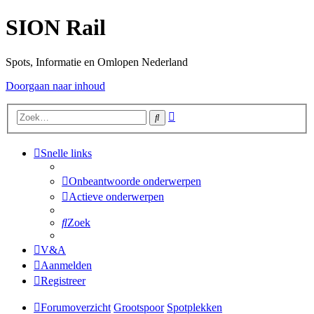
SION Rail
Spots, Informatie en Omlopen Nederland
Doorgaan naar inhoud
Uitgebreid
Zoek
zoeken
Snelle links
Onbeantwoorde onderwerpen
Actieve onderwerpen
Zoek
V&A
Aanmelden
Registreer
Forumoverzicht
Grootspoor
Spotplekken