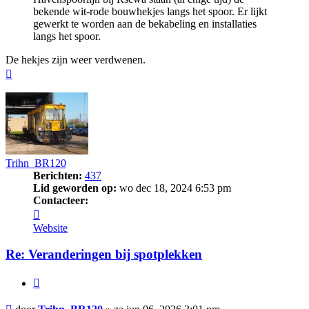
bekende wit-rode bouwhekjes langs het spoor. Er lijkt
gewerkt te worden aan de bekabeling en installaties
langs het spoor.
De hekjes zijn weer verdwenen.
Omhoog
Trihn_BR120
Berichten:
437
Lid geworden op:
wo dec 18, 2024 6:53 pm
Contacteer:
Contacteer
Trihn_BR120
Website
Re: Veranderingen bij spotplekken
Citeer
Bericht