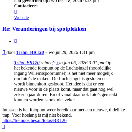
Lid geworden op:
wo dec 18, 2024 6:53 pm
Contacteer:
Contacteer
Trihn_BR120
Website
Re: Veranderingen bij spotplekken
Citeer
Bericht
door
Trihn_BR120
»
wo jul 29, 2026 1:31 pm
Trihn_BR120
schreef:
↑
za jun 06, 2026 3:01 pm
Op
het bekende fotopunt op de Luchtsingel (noordelijke
ingang Willemsspoortunnel) is het niet meer mogelijk
om foto’s te maken. De Luchtsingel is gesloten en
wordt binnenkort gesloopt. Het idee is dat er een
nieuwe voor in de plaats komt, maar dat gaat nog wel
zeker 5 jaar duren. En of vanaf daar ook foto’s gemaakt
kunnen worden is ook niet zeker.
Intussen is het fotopunt weer bereikbaar met een nieuwe, tijdelijke
trap. Voor hoelang is mij niet bekend.
https://treinposities.nl/fotos/BR120
Omhoog