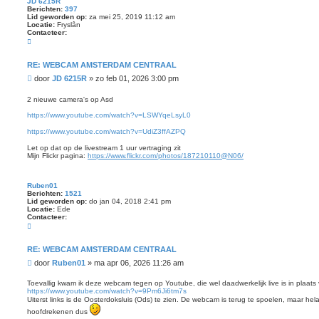
JD 6215R
t
Berichten:
397
Lid geworden op:
za mei 25, 2019 11:12 am
Locatie:
Fryslân
Contacteer:
C
o
n
t
RE: WEBCAM AMSTERDAM CENTRAAL
a
B
door
JD 6215R
»
zo feb 01, 2026 3:00 pm
c
t
e
e
r
2 nieuwe camera's op Asd
e
i
r
https://www.youtube.com/watch?v=LSWYqeLsyL0
c
J
D
h
https://www.youtube.com/watch?v=UdiZ3ffAZPQ
6
t
2
Let op dat op de livestream 1 uur vertraging zit
1
Mijn Flickr pagina:
https://www.flickr.com/photos/187210110@N06/
5
R
Ruben01
Berichten:
1521
Lid geworden op:
do jan 04, 2018 2:41 pm
Locatie:
Ede
Contacteer:
C
o
n
t
RE: WEBCAM AMSTERDAM CENTRAAL
a
B
door
Ruben01
»
ma apr 06, 2026 11:26 am
c
t
e
e
r
Toevallig kwam ik deze webcam tegen op Youtube, die wel daadwerkelijk live is in plaats 
e
https://www.youtube.com/watch?v=9Pm6Ji6tm7s
i
r
Uiterst links is de Oosterdoksluis (Ods) te zien. De webcam is terug te spoelen, maar hela
c
R
u
h
hoofdrekenen dus
b