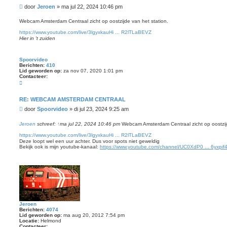
a
B
door
Jeroen
»
ma jul 22, 2024 10:46 pm
c
t
e
e
r
Webcam Amsterdam Centraal zicht op oostzijde van het station.
e
i
r
https://www.youtube.com/live/3lgyxkauHi ... R2lTLaBEVZ
c
J
Hier in 't zuiden
e
h
r
t
o
e
Spoorvideo
n
Berichten:
410
Lid geworden op:
za nov 07, 2020 1:01 pm
Contacteer:
C
o
n
t
RE: WEBCAM AMSTERDAM CENTRAAL
a
B
door
Spoorvideo
»
di jul 23, 2024 9:25 am
c
t
e
e
r
Jeroen
schreef:
↑
ma jul 22, 2024 10:46 pm
Webcam Amsterdam Centraal zicht op oostzijd
e
i
r
https://www.youtube.com/live/3lgyxkauHi ... R2lTLaBEVZ
c
S
Deze loopt wel een uur achter. Dus voor spots niet geweldig
p
h
Bekijk ook is mijn youtube-kanaal:
https://www.youtube.com/channel/UC0XdP0 ... 6yxpi
o
t
o
r
v
i
d
e
o
Jeroen
Berichten:
4074
Lid geworden op:
ma aug 20, 2012 7:54 pm
Locatie:
Helmond
Contacteer: