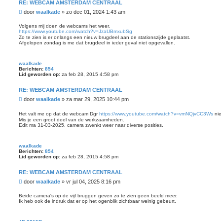
RE: WEBCAM AMSTERDAM CENTRAAL
B
door
waalkade
»
zo dec 01, 2024 1:43 am
e
r
Volgens mij doen de webcams het weer.
https://www.youtube.com/watch?v=JzaUBmxubSg
i
Zo te zien is er onlangs een nieuw brugdeel aan de stationszijde geplaatst.
c
Afgelopen zondag is me dat brugdeel in ieder geval niet opgevallen.
h
t
waalkade
Berichten:
854
Lid geworden op:
za feb 28, 2015 4:58 pm
RE: WEBCAM AMSTERDAM CENTRAAL
B
door
waalkade
»
za mar 29, 2025 10:44 pm
e
r
Het valt me op dat de webcam Dgr
https://www.youtube.com/watch?v=vmNQjvCC3Ws
nie
i
Mis je een groot deel van de werkzaamheden.
Edit ma 31-03-2025, camera zwenkt weer naar diverse posities.
c
h
t
waalkade
Berichten:
854
Lid geworden op:
za feb 28, 2015 4:58 pm
RE: WEBCAM AMSTERDAM CENTRAAL
B
door
waalkade
»
vr jul 04, 2025 8:16 pm
e
r
Beide camera's op de vijf bruggen geven zo te zien geen beeld meer.
Ik heb ook de indruk dat er op het ogenblik zichtbaar weinig gebeurt.
i
c
h