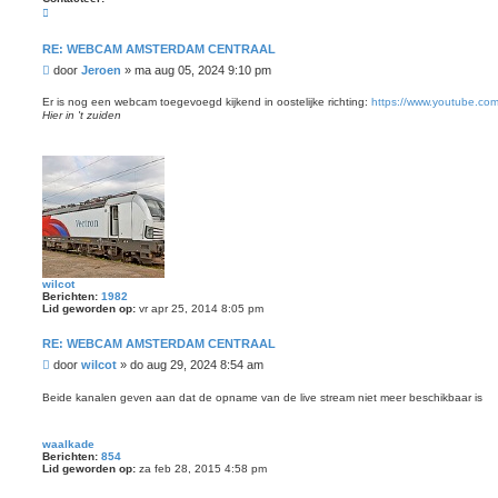
C
o
n
t
RE: WEBCAM AMSTERDAM CENTRAAL
a
B
door
Jeroen
»
ma aug 05, 2024 9:10 pm
c
t
e
e
r
Er is nog een webcam toegevoegd kijkend in oostelijke richting:
https://www.youtube.c
e
i
Hier in 't zuiden
r
c
J
e
h
r
t
o
e
n
wilcot
Berichten:
1982
Lid geworden op:
vr apr 25, 2014 8:05 pm
RE: WEBCAM AMSTERDAM CENTRAAL
B
door
wilcot
»
do aug 29, 2024 8:54 am
e
r
Beide kanalen geven aan dat de opname van de live stream niet meer beschikbaar is
i
c
h
waalkade
Berichten:
854
t
Lid geworden op:
za feb 28, 2015 4:58 pm