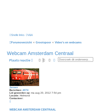
Snelle links
V&A
Forumoverzicht
Grootspoor
Video's en webcams
Webcam Amsterdam Centraal
Zoek
Uitgebreid zoeken
Plaats reactie
Jeroen
Berichten:
4074
Lid geworden op:
ma aug 20, 2012 7:54 pm
Locatie:
Helmond
Contacteer:
C
o
n
t
WEBCAM AMSTERDAM CENTRAAL