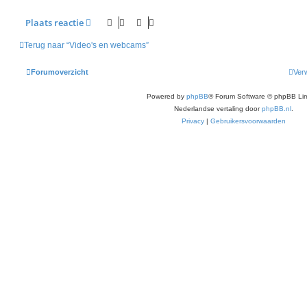
t
e
n
Plaats reactie
0
1
Terug naar “Video's en webcams”
Forumoverzicht
Verw
Powered by
phpBB
® Forum Software © phpBB Lim
Nederlandse vertaling door
phpBB.nl
.
Privacy
|
Gebruikersvoorwaarden