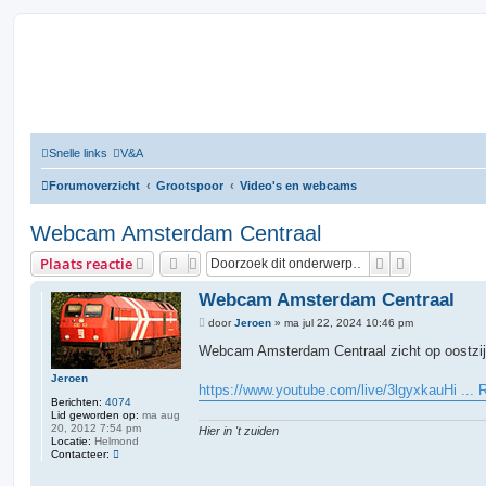
Snelle links
V&A
Forumoverzicht
Grootspoor
Video's en webcams
Webcam Amsterdam Centraal
Zoek
Uitgebreid 
Plaats reactie
Webcam Amsterdam Centraal
B
door
Jeroen
»
ma jul 22, 2024 10:46 pm
e
r
Webcam Amsterdam Centraal zicht op oostzijd
i
c
Jeroen
h
https://www.youtube.com/live/3lgyxkauHi ..
t
Berichten:
4074
Lid geworden op:
ma aug
20, 2012 7:54 pm
Hier in 't zuiden
Locatie:
Helmond
C
Contacteer:
o
n