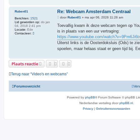
6
2
1
Re: Webcam Amsterdam Centraal
Ruben01
5
B
R
door
Ruben01
»
ma apr 06, 2026 11:26 am
Berichten:
1521
e
Lid geworden op:
do jan
r
Toevallig kwam ik deze webcam tegen op Yout
04, 2018 2:41 pm
i
Locatie:
Ede
is in plaats van een uur vertraging:
c
C
Contacteer:
h
https://www.youtube.com/watch?v=9Pm6Ji6
o
t
n
Uiterst links is de Oosterdoksluis (Ods) te z
t
a
spoelen, maar helaas staat er geen tijd bij. 
c
t
e
Plaats reactie
e
r
R
Terug naar “Video's en webcams”
u
b
e
n
Forumoverzicht
Verw
0
1
Powered by
phpBB
® Forum Software © phpBB Lim
Nederlandse vertaling door
phpBB.nl
.
Privacy
|
Gebruikersvoorwaarden