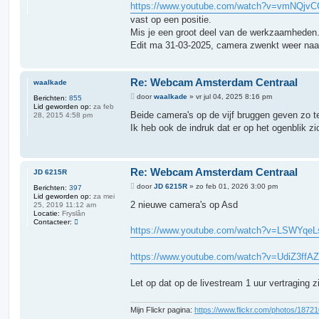
https://www.youtube.com/watch?v=vmNQjv
c
h
vast op een positie.
t
Mis je een groot deel van de werkzaamheden
Edit ma 31-03-2025, camera zwenkt weer naar
Re: Webcam Amsterdam Centraal
waalkade
B
door
waalkade
»
vr jul 04, 2025 8:16 pm
Berichten:
855
e
Lid geworden op:
za feb
r
Beide camera's op de vijf bruggen geven zo t
28, 2015 4:58 pm
i
Ik heb ook de indruk dat er op het ogenblik zi
c
h
t
Re: Webcam Amsterdam Centraal
JD 6215R
B
door
JD 6215R
»
zo feb 01, 2026 3:00 pm
Berichten:
397
e
Lid geworden op:
za mei
r
2 nieuwe camera's op Asd
25, 2019 11:12 am
i
Locatie:
Fryslân
c
C
Contacteer:
h
https://www.youtube.com/watch?v=LSWYqeL
o
t
n
t
https://www.youtube.com/watch?v=UdiZ3ffA
a
c
t
e
Let op dat op de livestream 1 uur vertraging zi
e
r
J
Mijn Flickr pagina:
https://www.flickr.com/photos/187
D