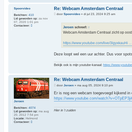
t
a
Re: Webcam Amsterdam Centraal
Spoorvideo
c
t
B
door
Spoorvideo
»
di jul 23, 2024 9:25 am
Berichten:
410
e
e
Lid geworden op:
za nov
e
r
07, 2020 1:01 pm
r
i
C
Contacteer:
J
Jeroen
schreef:
↑
c
o
e
h
Webcam Amsterdam Centraal zicht op oostzi
n
r
t
t
o
a
e
https://www.youtube.com/live/3lgyxkauHi .
c
n
t
e
e
Deze loopt wel een uur achter. Dus voor spots
r
S
p
Bekijk ook is mijn youtube-kanaal:
https://www.youtub
o
o
r
v
Re: Webcam Amsterdam Centraal
i
B
d
door
Jeroen
»
ma aug 05, 2024 9:10 pm
e
e
r
o
Er is nog een webcam toegevoegd kijkend in oo
i
https://www.youtube.com/watch?v=OTpEP3ji
c
Jeroen
h
t
Berichten:
4074
Hier in 't zuiden
Lid geworden op:
ma aug
20, 2012 7:54 pm
Locatie:
Helmond
C
Contacteer:
o
n