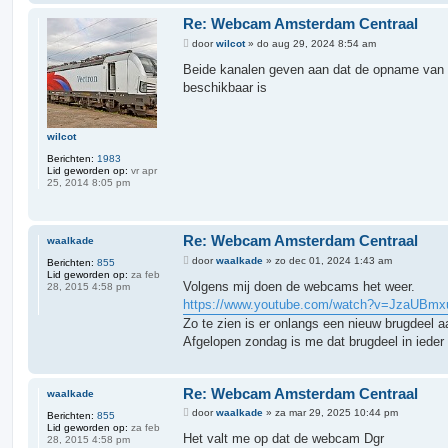
t
a
Re: Webcam Amsterdam Centraal
c
t
B
door
wilcot
»
do aug 29, 2024 8:54 am
e
e
e
r
Beide kanalen geven aan dat de opname van d
r
i
J
beschikbaar is
c
e
h
r
t
o
e
wilcot
n
Berichten:
1983
Lid geworden op:
vr apr
25, 2014 8:05 pm
Re: Webcam Amsterdam Centraal
waalkade
B
door
waalkade
»
zo dec 01, 2024 1:43 am
Berichten:
855
e
Lid geworden op:
za feb
r
Volgens mij doen de webcams het weer.
28, 2015 4:58 pm
i
https://www.youtube.com/watch?v=JzaUBm
c
h
Zo te zien is er onlangs een nieuw brugdeel a
t
Afgelopen zondag is me dat brugdeel in ieder 
Re: Webcam Amsterdam Centraal
waalkade
B
door
waalkade
»
za mar 29, 2025 10:44 pm
Berichten:
855
e
Lid geworden op:
za feb
r
Het valt me op dat de webcam Dgr
28, 2015 4:58 pm
i