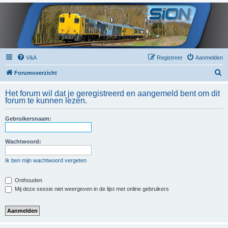
V&A
Registreer
Aanmelden
Z
Forumoverzicht
o
Het forum wil dat je geregistreerd en aangemeld bent om dit
e
forum te kunnen lezen.
k
Gebruikersnaam:
Wachtwoord:
Ik ben mijn wachtwoord vergeten
Onthouden
Mij deze sessie niet weergeven in de lijst met online gebruikers