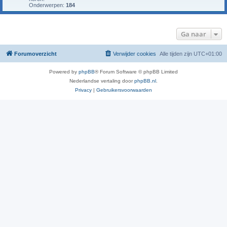
Onderwerpen:
184
Ga naar
Forumoverzicht
Verwijder cookies
Alle tijden zijn
UTC+01:00
Powered by
phpBB
® Forum Software © phpBB Limited
Nederlandse vertaling door
phpBB.nl
.
Privacy
|
Gebruikersvoorwaarden