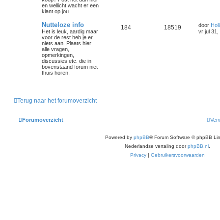
en wellicht wacht er een
klant op jou.
Nutteloze info
door
Holl
184
18519
Het is leuk, aardig maar
vr jul 31
voor de rest heb je er
niets aan. Plaats hier
alle vragen,
opmerkingen,
discussies etc. die in
bovenstaand forum niet
thuis horen.
Terug naar het forumoverzicht
Forumoverzicht
Verw
Powered by
phpBB
® Forum Software © phpBB Lim
Nederlandse vertaling door
phpBB.nl
.
Privacy
|
Gebruikersvoorwaarden