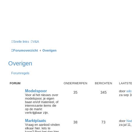
Snelle links
V&A
Forumoverzicht
Overigen
Overigen
Forumregels
FORUM
ONDERWERPEN
BERICHTEN
LAATSTE
Modelspoor
door
wilc
35
345
Voor al het nieuws over
za sep 1
modelspoor, je eigen
baan en/of materieel, of
interessante items die
op de markt
verkrijgbaar zijn.
Marktplaats
door
Nad
38
73
Vraag en aanbod vinden
za jul 11
elkaar hier. Iets te
koop? Post het dan hier