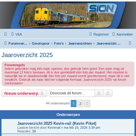
V&A
Registreer
Aanmelden
Z
Forumoverzicht
Grootspoor
Foto's
Jaaroverzichten
Jaaroverzicht 2025
o
Jaaroverzicht 2025
e
Forumregels
k
Iedere gebruiker mag één topic openen, dus gebruik hem goed. Een topic mag uit
maximaal 12 foto's bestaan, dit is dus gemiddeld één foto per maand. Het mooiste is
natuurlijk als er daadwerkelijk één foto per maand wordt geselecteerd, maar dit is niet
verplicht. Gebruik als topic titel het volgende formaat: Jaaroverzicht 2025 <je forum
(nick)naam>
Zoek
Uitgebreid z
Nieuw onderwerp
1
2
Volgende
44 onderwerpen
Onderwerpen
Jaaroverzicht 2025 Kevin-rail (Kevin Piket)
Laatste bericht door
Kevinrail
«
ma feb 16, 2026 3:39 pm
Reacties:
15