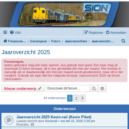
V&A
Registreer
Aanmelden
Z
Forumoverzicht
Grootspoor
Foto's
Jaaroverzichten
Jaaroverzicht 2025
o
Jaaroverzicht 2025
e
Forumregels
k
Iedere gebruiker mag één topic openen, dus gebruik hem goed. Een topic mag uit
maximaal 12 foto's bestaan, dit is dus gemiddeld één foto per maand. Het mooiste is
natuurlijk als er daadwerkelijk één foto per maand wordt geselecteerd, maar dit is niet
verplicht. Gebruik als topic titel het volgende formaat: Jaaroverzicht 2025 <je forum
(nick)naam>
Zoek
Uitgebreid z
Nieuw onderwerp
1
2
Volgende
44 onderwerpen
Onderwerpen
Jaaroverzicht 2025 Kevin-rail (Kevin Piket)
Laatste bericht door
Kevinrail
«
ma feb 16, 2026 3:39 pm
Reacties:
15