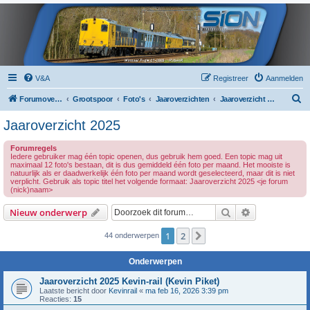
V&A
Registreer
Aanmelden
Z
Forumoverzicht
Grootspoor
Foto's
Jaaroverzichten
Jaaroverzicht 2025
o
Jaaroverzicht 2025
e
Forumregels
k
Iedere gebruiker mag één topic openen, dus gebruik hem goed. Een topic mag uit
maximaal 12 foto's bestaan, dit is dus gemiddeld één foto per maand. Het mooiste is
natuurlijk als er daadwerkelijk één foto per maand wordt geselecteerd, maar dit is niet
verplicht. Gebruik als topic titel het volgende formaat: Jaaroverzicht 2025 <je forum
(nick)naam>
Zoek
Uitgebreid z
Nieuw onderwerp
1
2
Volgende
44 onderwerpen
Onderwerpen
Jaaroverzicht 2025 Kevin-rail (Kevin Piket)
Laatste bericht door
Kevinrail
«
ma feb 16, 2026 3:39 pm
Reacties:
15