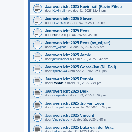
Jaaroverzicht 2025 Kevin-rail (Kevin Piket)
door
Kevinrail
»
wo dec 31, 2025 12:48 pm
Jaaroverzicht 2025 Steven
door
DDZ7504
»
za jan 03, 2026 11:00 pm
Jaaroverzicht 2025 Rens
door
Rens
»
di jan 06, 2026 9:35 pm
Jaaroverzicht 2025 Rens (ov_wijzer)
door
ov_wijzer
»
vr dec 26, 2025 2:36 pm
Jaaroverzicht 2025 Jamie
door
jamielindner
»
zo dec 21, 2025 9:42 am
Jaaroverzicht 2025 Gosse-Jan (NL Rail)
door
spurt2244
»
ma dec 29, 2025 2:05 pm
Jaaroverzicht 2025 Ronnie
door
Ronnie
»
di dec 30, 2025 5:49 pm
Jaaroverzicht 2025 Derk
door
derquinho
»
di dec 23, 2025 11:34 pm
Jaaroverzicht 2025 Jip van Loon
door
EuropeTrains
»
za dec 27, 2025 1:37 pm
Jaaroverzicht 2025 Vincent
door
VinceCargo
»
do dec 25, 2025 8:40 am
Jaaroverzicht 2025 Luka van der Graaf
door
Luka
»
wo dec 31, 2025 9:43 pm