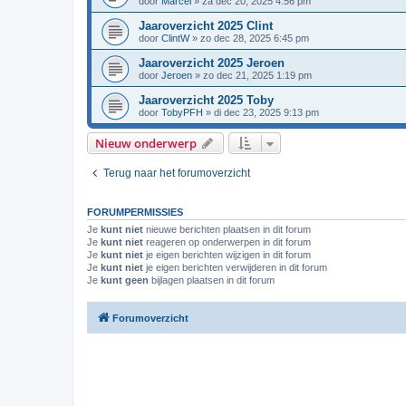
door
Marcel
»
za dec 20, 2025 4:56 pm
Jaaroverzicht 2025 Clint
door
ClintW
»
zo dec 28, 2025 6:45 pm
Jaaroverzicht 2025 Jeroen
door
Jeroen
»
zo dec 21, 2025 1:19 pm
Jaaroverzicht 2025 Toby
door
TobyPFH
»
di dec 23, 2025 9:13 pm
Nieuw onderwerp
Terug naar het forumoverzicht
FORUMPERMISSIES
Je
kunt niet
nieuwe berichten plaatsen in dit forum
Je
kunt niet
reageren op onderwerpen in dit forum
Je
kunt niet
je eigen berichten wijzigen in dit forum
Je
kunt niet
je eigen berichten verwijderen in dit forum
Je
kunt geen
bijlagen plaatsen in dit forum
Forumoverzicht