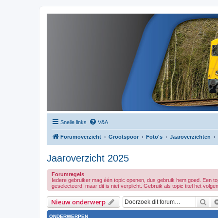
Snelle links
V&A
Forumoverzicht
Grootspoor
Foto's
Jaaroverzichten
Jaaroverzicht 2025
Forumregels
Iedere gebruiker mag één topic openen, dus gebruik hem goed. Een topi
geselecteerd, maar dit is niet verplicht. Gebruik als topic titel het vo
Zoe
Nieuw onderwerp
ONDERWERPEN