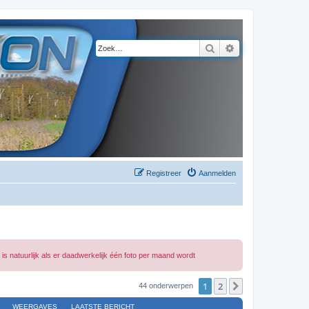
Zoek
Uitgebreid zoeke
Registreer
Aanmelden
s natuurlijk als er daadwerkelijk één foto per maand wordt
1
2
Volgende
44 onderwerpen
WEERGAVES
LAATSTE BERICHT