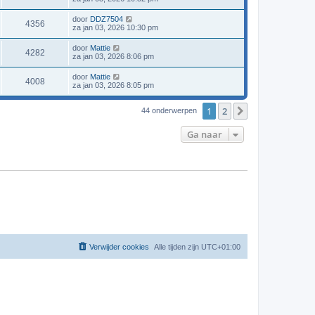
door
DDZ7504
4356
za jan 03, 2026 10:30 pm
door
Mattie
4282
za jan 03, 2026 8:06 pm
door
Mattie
4008
za jan 03, 2026 8:05 pm
1
2
Volgende
44 onderwerpen
Ga naar
Verwijder cookies
Alle tijden zijn
UTC+01:00