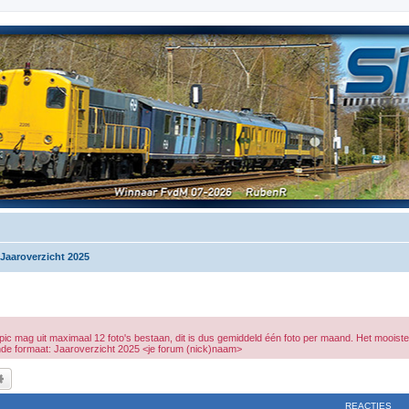
Jaaroverzicht 2025
c mag uit maximaal 12 foto's bestaan, dit is dus gemiddeld één foto per maand. Het mooiste i
lgende formaat: Jaaroverzicht 2025 <je forum (nick)naam>
k
Uitgebreid zoeken
REACTIES