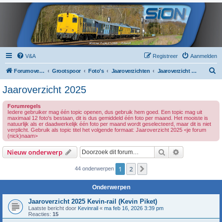
V&A
Registreer
Aanmelden
Z
Forumoverzicht
Grootspoor
Foto's
Jaaroverzichten
Jaaroverzicht 2025
o
Jaaroverzicht 2025
e
Forumregels
k
Iedere gebruiker mag één topic openen, dus gebruik hem goed. Een topic mag uit
maximaal 12 foto's bestaan, dit is dus gemiddeld één foto per maand. Het mooiste is
natuurlijk als er daadwerkelijk één foto per maand wordt geselecteerd, maar dit is niet
verplicht. Gebruik als topic titel het volgende formaat: Jaaroverzicht 2025 <je forum
(nick)naam>
Zoek
Uitgebreid z
Nieuw onderwerp
1
2
Volgende
44 onderwerpen
Onderwerpen
Jaaroverzicht 2025 Kevin-rail (Kevin Piket)
Laatste bericht door
Kevinrail
«
ma feb 16, 2026 3:39 pm
Reacties:
15