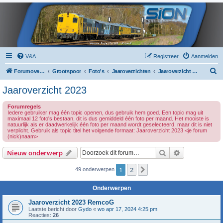
V&A
Registreer
Aanmelden
Z
Forumoverzicht
Grootspoor
Foto's
Jaaroverzichten
Jaaroverzicht 2023
o
Jaaroverzicht 2023
e
Forumregels
k
Iedere gebruiker mag één topic openen, dus gebruik hem goed. Een topic mag uit
maximaal 12 foto's bestaan, dit is dus gemiddeld één foto per maand. Het mooiste is
natuurlijk als er daadwerkelijk één foto per maand wordt geselecteerd, maar dit is niet
verplicht. Gebruik als topic titel het volgende formaat: Jaaroverzicht 2023 <je forum
(nick)naam>
Zoek
Uitgebreid z
Nieuw onderwerp
1
2
Volgende
49 onderwerpen
Onderwerpen
Jaaroverzicht 2023 RemcoG
Laatste bericht door
Gydo
«
wo apr 17, 2024 4:25 pm
Reacties:
26