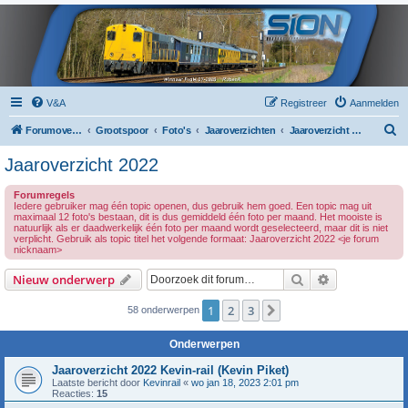
V&A
Registreer
Aanmelden
Z
Forumoverzicht
Grootspoor
Foto's
Jaaroverzichten
Jaaroverzicht 2022
o
Jaaroverzicht 2022
e
Forumregels
k
Iedere gebruiker mag één topic openen, dus gebruik hem goed. Een topic mag uit
maximaal 12 foto's bestaan, dit is dus gemiddeld één foto per maand. Het mooiste is
natuurlijk als er daadwerkelijk één foto per maand wordt geselecteerd, maar dit is niet
verplicht. Gebruik als topic titel het volgende formaat: Jaaroverzicht 2022 <je forum
nicknaam>
Zoek
Uitgebreid z
Nieuw onderwerp
1
2
3
Volgende
58 onderwerpen
Onderwerpen
Jaaroverzicht 2022 Kevin-rail (Kevin Piket)
Laatste bericht door
Kevinrail
«
wo jan 18, 2023 2:01 pm
Reacties:
15