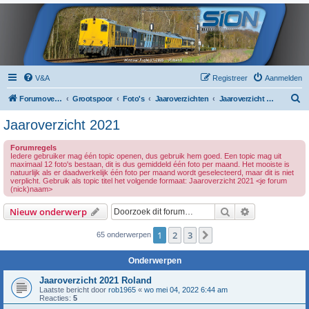
V&A
Registreer
Aanmelden
Z
Forumoverzicht
Grootspoor
Foto's
Jaaroverzichten
Jaaroverzicht 2021
o
Jaaroverzicht 2021
e
Forumregels
k
Iedere gebruiker mag één topic openen, dus gebruik hem goed. Een topic mag uit
maximaal 12 foto's bestaan, dit is dus gemiddeld één foto per maand. Het mooiste is
natuurlijk als er daadwerkelijk één foto per maand wordt geselecteerd, maar dit is niet
verplicht. Gebruik als topic titel het volgende formaat: Jaaroverzicht 2021 <je forum
(nick)naam>
Zoek
Uitgebreid z
Nieuw onderwerp
1
2
3
Volgende
65 onderwerpen
Onderwerpen
Jaaroverzicht 2021 Roland
Laatste bericht door
rob1965
«
wo mei 04, 2022 6:44 am
Reacties:
5