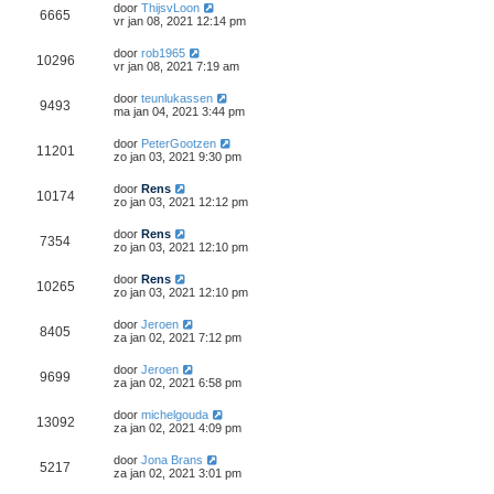
door
ThijsvLoon
6665
vr jan 08, 2021 12:14 pm
door
rob1965
10296
vr jan 08, 2021 7:19 am
door
teunlukassen
9493
ma jan 04, 2021 3:44 pm
door
PeterGootzen
11201
zo jan 03, 2021 9:30 pm
door
Rens
10174
zo jan 03, 2021 12:12 pm
door
Rens
7354
zo jan 03, 2021 12:10 pm
door
Rens
10265
zo jan 03, 2021 12:10 pm
door
Jeroen
8405
za jan 02, 2021 7:12 pm
door
Jeroen
9699
za jan 02, 2021 6:58 pm
door
michelgouda
13092
za jan 02, 2021 4:09 pm
door
Jona Brans
5217
za jan 02, 2021 3:01 pm