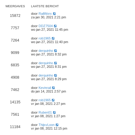
WEERGAVES
LAATSTE BERICHT
door
RailWorx
15872
za jan 30, 2021 2:21 pm
door
DDZ7504
7757
wo jan 27, 2021 11:45 pm
door
rob1965
7264
wo jan 27, 2021 11:40 pm
door
derquinho
9099
wo jan 27, 2021 8:32 pm
door
derquinho
6835
wo jan 27, 2021 8:31 pm
door
derquinho
4908
wo jan 27, 2021 8:29 pm
door
Kevinrail
7462
do jan 14, 2021 2:57 pm
door
rob1965
14135
vr jan 08, 2021 2:27 pm
door
Ruben01
7561
vr jan 08, 2021 1:27 pm
door
ThijsvLoon
11184
vr jan 08, 2021 12:15 pm