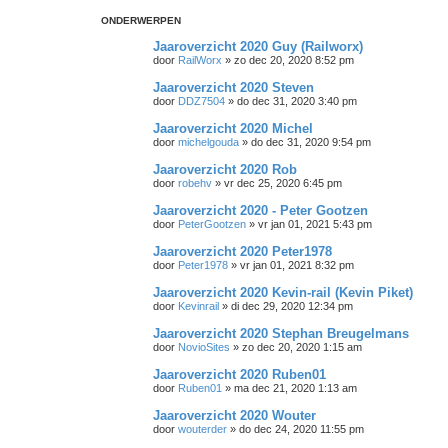
ONDERWERPEN
Jaaroverzicht 2020 Guy (Railworx)
door
RailWorx
»
zo dec 20, 2020 8:52 pm
Jaaroverzicht 2020 Steven
door
DDZ7504
»
do dec 31, 2020 3:40 pm
Jaaroverzicht 2020 Michel
door
michelgouda
»
do dec 31, 2020 9:54 pm
Jaaroverzicht 2020 Rob
door
robehv
»
vr dec 25, 2020 6:45 pm
Jaaroverzicht 2020 - Peter Gootzen
door
PeterGootzen
»
vr jan 01, 2021 5:43 pm
Jaaroverzicht 2020 Peter1978
door
Peter1978
»
vr jan 01, 2021 8:32 pm
Jaaroverzicht 2020 Kevin-rail (Kevin Piket)
door
Kevinrail
»
di dec 29, 2020 12:34 pm
Jaaroverzicht 2020 Stephan Breugelmans
door
NovioSites
»
zo dec 20, 2020 1:15 am
Jaaroverzicht 2020 Ruben01
door
Ruben01
»
ma dec 21, 2020 1:13 am
Jaaroverzicht 2020 Wouter
door
wouterder
»
do dec 24, 2020 11:55 pm