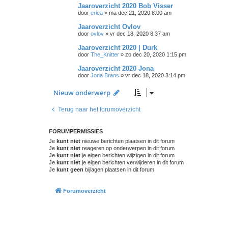
Jaaroverzicht 2020 Bob Visser
door
erica
»
ma dec 21, 2020 8:00 am
Jaaroverzicht Ovlov
door
ovlov
»
vr dec 18, 2020 8:37 am
Jaaroverzicht 2020 | Durk
door
The_Knitter
»
zo dec 20, 2020 1:15 pm
Jaaroverzicht 2020 Jona
door
Jona Brans
»
vr dec 18, 2020 3:14 pm
Nieuw onderwerp
Terug naar het forumoverzicht
FORUMPERMISSIES
Je
kunt niet
nieuwe berichten plaatsen in dit forum
Je
kunt niet
reageren op onderwerpen in dit forum
Je
kunt niet
je eigen berichten wijzigen in dit forum
Je
kunt niet
je eigen berichten verwijderen in dit forum
Je
kunt geen
bijlagen plaatsen in dit forum
Forumoverzicht