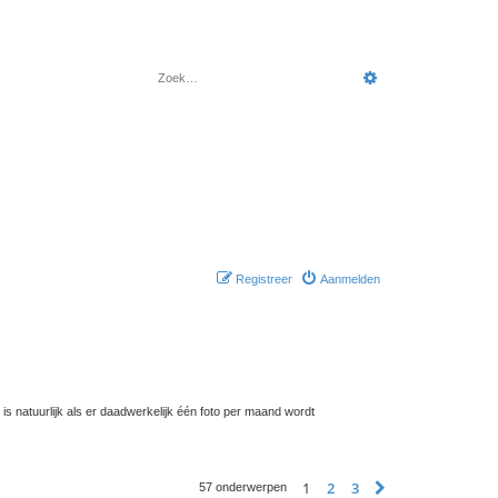
Zoek
Uitgebreid zoeke
Registreer
Aanmelden
s natuurlijk als er daadwerkelijk één foto per maand wordt
1
2
3
Volgende
57 onderwerpen