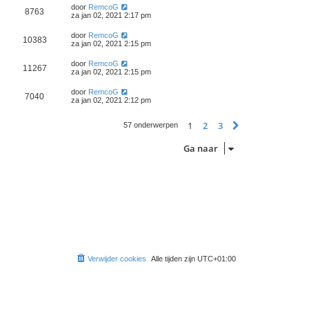
door
RemcoG
8763
za jan 02, 2021 2:17 pm
door
RemcoG
10383
za jan 02, 2021 2:15 pm
door
RemcoG
11267
za jan 02, 2021 2:15 pm
door
RemcoG
7040
za jan 02, 2021 2:12 pm
1
2
3
Volgende
57 onderwerpen
Ga naar
Verwijder cookies
Alle tijden zijn
UTC+01:00