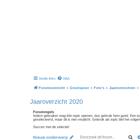
Snelle links
V&A
Forumoverzicht
Grootspoor
Foto's
Jaaroverzichten
Jaaroverzicht 2020
Forumregels
Iedere gebruiker mag één topic openen, dus gebruik hem goed. Een topi
geselecteerd, maar dit is niet verplicht. Gebruik als topic titel het vo
Succes met de selectie!
Zoe
Nieuw onderwerp