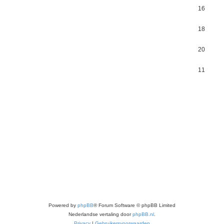
16
18
20
11
Powered by
phpBB
® Forum Software © phpBB Limited
Nederlandse vertaling door
phpBB.nl
.
Privacy
|
Gebruikersvoorwaarden