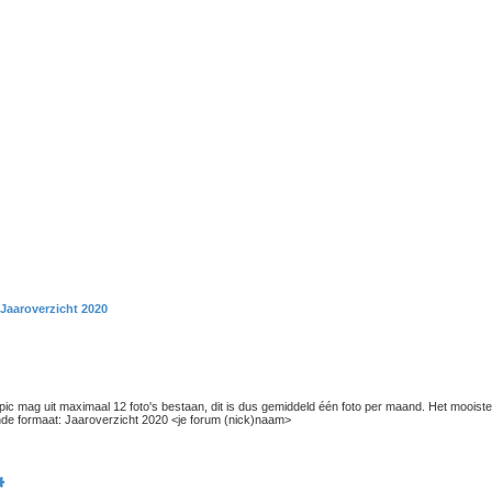
Jaaroverzicht 2020
c mag uit maximaal 12 foto's bestaan, dit is dus gemiddeld één foto per maand. Het mooiste i
lgende formaat: Jaaroverzicht 2020 <je forum (nick)naam>
k
Uitgebreid zoeken