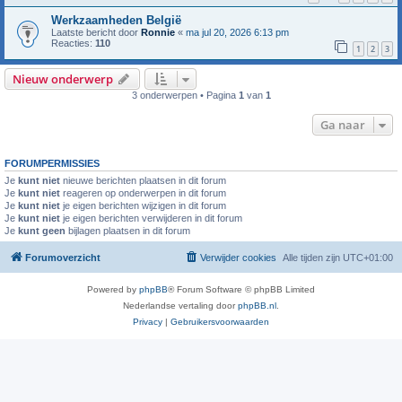
Werkzaamheden België
Laatste bericht door
Ronnie
«
ma jul 20, 2026 6:13 pm
Reacties:
110
1
2
3
Nieuw onderwerp
3 onderwerpen • Pagina
1
van
1
Ga naar
FORUMPERMISSIES
Je
kunt niet
nieuwe berichten plaatsen in dit forum
Je
kunt niet
reageren op onderwerpen in dit forum
Je
kunt niet
je eigen berichten wijzigen in dit forum
Je
kunt niet
je eigen berichten verwijderen in dit forum
Je
kunt geen
bijlagen plaatsen in dit forum
Forumoverzicht
Verwijder cookies
Alle tijden zijn
UTC+01:00
Powered by
phpBB
® Forum Software © phpBB Limited
Nederlandse vertaling door
phpBB.nl
.
Privacy
|
Gebruikersvoorwaarden