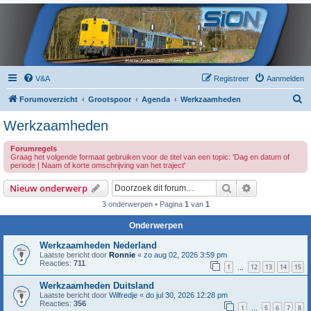
V&A
Registreer
Aanmelden
Z
Forumoverzicht
Grootspoor
Agenda
Werkzaamheden
o
Werkzaamheden
e
Forumregels
k
Graag het volgende formaat gebruiken voor de titel van een topic: 'Dag en datum of
periode | Naam of korte omschrijving van het traject'
Zoek
Uitgebreid z
Nieuw onderwerp
3 onderwerpen • Pagina
1
van
1
Onderwerpen
Werkzaamheden Nederland
Laatste bericht door
Ronnie
«
zo aug 02, 2026 3:59 pm
Reacties:
711
1
12
13
14
15
…
Werkzaamheden Duitsland
Laatste bericht door
Wilfredje
«
do jul 30, 2026 12:28 pm
Reacties:
356
1
5
6
7
8
…