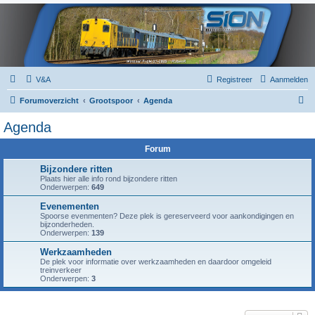
V&A
Registreer
Aanmelden
Z
Forumoverzicht
Grootspoor
Agenda
o
Agenda
e
Forum
k
Bijzondere ritten
Plaats hier alle info rond bijzondere ritten
Onderwerpen:
649
Evenementen
Spoorse evenmenten? Deze plek is gereserveerd voor aankondigingen en
bijzonderheden.
Onderwerpen:
139
Werkzaamheden
De plek voor informatie over werkzaamheden en daardoor omgeleid
treinverkeer
Onderwerpen:
3