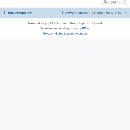
Ga naar
Forumoverzicht
Verwijder cookies
Alle tijden zijn
UTC+01:00
Powered by
phpBB
® Forum Software © phpBB Limited
Nederlandse vertaling door
phpBB.nl
.
Privacy
|
Gebruikersvoorwaarden