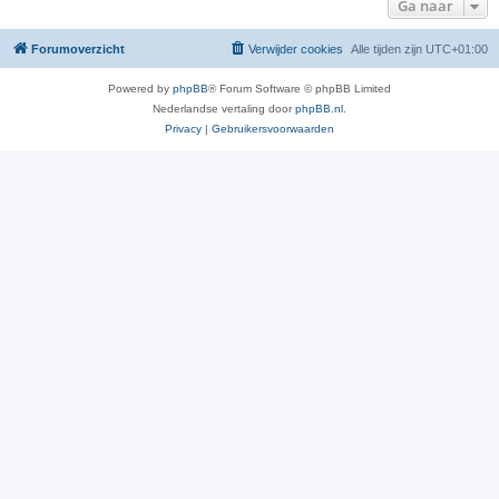
Ga naar
Forumoverzicht
Verwijder cookies
Alle tijden zijn
UTC+01:00
Powered by
phpBB
® Forum Software © phpBB Limited
Nederlandse vertaling door
phpBB.nl
.
Privacy
|
Gebruikersvoorwaarden