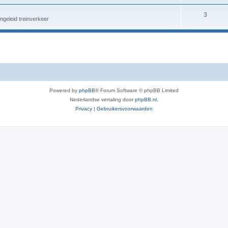
3
geleid treinverkeer
Powered by
phpBB
® Forum Software © phpBB Limited
Nederlandse vertaling door
phpBB.nl
.
Privacy
|
Gebruikersvoorwaarden