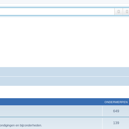
Zoe
ONDERWERPEN
649
139
ndigingen en bijzonderheden.