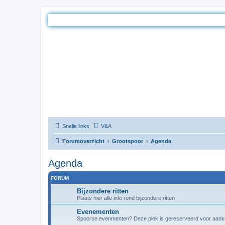
Snelle links
V&A
Forumoverzicht
Grootspoor
Agenda
Agenda
FORUM
Bijzondere ritten
Plaats hier alle info rond bijzondere ritten
Evenementen
Spoorse evenmenten? Deze plek is gereserveerd voor aanko