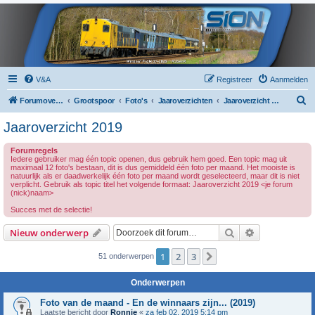
V&A
Registreer
Aanmelden
Z
Forumoverzicht
Grootspoor
Foto's
Jaaroverzichten
Jaaroverzicht 2019
o
Jaaroverzicht 2019
e
Forumregels
k
Iedere gebruiker mag één topic openen, dus gebruik hem goed. Een topic mag uit
maximaal 12 foto's bestaan, dit is dus gemiddeld één foto per maand. Het mooiste is
natuurlijk als er daadwerkelijk één foto per maand wordt geselecteerd, maar dit is niet
verplicht. Gebruik als topic titel het volgende formaat: Jaaroverzicht 2019 <je forum
(nick)naam>
Succes met de selectie!
Zoek
Uitgebreid z
Nieuw onderwerp
1
2
3
Volgende
51 onderwerpen
Onderwerpen
Foto van de maand - En de winnaars zijn... (2019)
Laatste bericht door
Ronnie
«
za feb 02, 2019 5:14 pm