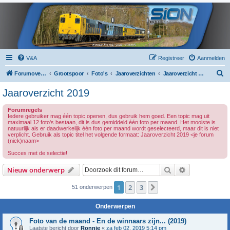
V&A
Registreer
Aanmelden
Z
Forumoverzicht
Grootspoor
Foto's
Jaaroverzichten
Jaaroverzicht 2019
o
Jaaroverzicht 2019
e
Forumregels
k
Iedere gebruiker mag één topic openen, dus gebruik hem goed. Een topic mag uit
maximaal 12 foto's bestaan, dit is dus gemiddeld één foto per maand. Het mooiste is
natuurlijk als er daadwerkelijk één foto per maand wordt geselecteerd, maar dit is niet
verplicht. Gebruik als topic titel het volgende formaat: Jaaroverzicht 2019 <je forum
(nick)naam>
Succes met de selectie!
Zoek
Uitgebreid z
Nieuw onderwerp
1
2
3
Volgende
51 onderwerpen
Onderwerpen
Foto van de maand - En de winnaars zijn... (2019)
Laatste bericht door
Ronnie
«
za feb 02, 2019 5:14 pm