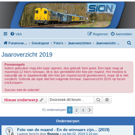
V&A
Registreer
Aanmelden
Z
Forumoverzicht
Grootspoor
Foto's
Jaaroverzichten
Jaaroverzicht 2019
o
Jaaroverzicht 2019
e
Forumregels
k
Iedere gebruiker mag één topic openen, dus gebruik hem goed. Een topic mag uit
maximaal 12 foto's bestaan, dit is dus gemiddeld één foto per maand. Het mooiste is
natuurlijk als er daadwerkelijk één foto per maand wordt geselecteerd, maar dit is niet
verplicht. Gebruik als topic titel het volgende formaat: Jaaroverzicht 2019 <je forum
(nick)naam>
Succes met de selectie!
Zoek
Uitgebreid z
Nieuw onderwerp
1
2
3
Volgende
51 onderwerpen
Onderwerpen
Foto van de maand - En de winnaars zijn... (2019)
Laatste bericht door
Ronnie
«
za feb 02, 2019 5:14 pm