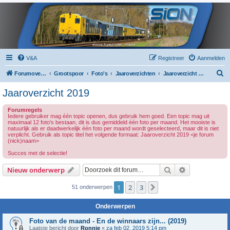
V&A
Registreer
Aanmelden
Z
Forumoverzicht
Grootspoor
Foto's
Jaaroverzichten
Jaaroverzicht 2019
o
Jaaroverzicht 2019
e
Forumregels
k
Iedere gebruiker mag één topic openen, dus gebruik hem goed. Een topic mag uit
maximaal 12 foto's bestaan, dit is dus gemiddeld één foto per maand. Het mooiste is
natuurlijk als er daadwerkelijk één foto per maand wordt geselecteerd, maar dit is niet
verplicht. Gebruik als topic titel het volgende formaat: Jaaroverzicht 2019 <je forum
(nick)naam>
Succes met de selectie!
Zoek
Uitgebreid z
Nieuw onderwerp
1
2
3
Volgende
51 onderwerpen
Onderwerpen
Foto van de maand - En de winnaars zijn... (2019)
Laatste bericht door
Ronnie
«
za feb 02, 2019 5:14 pm