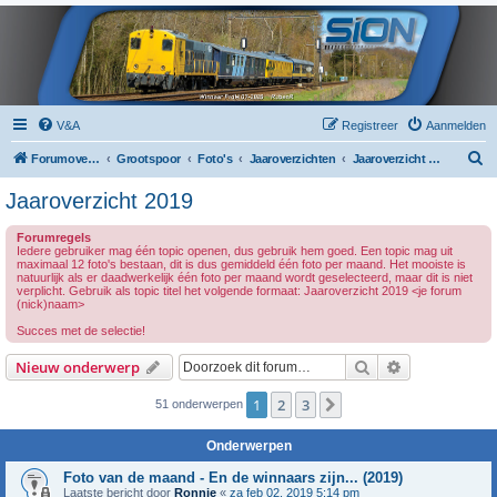
V&A
Registreer
Aanmelden
Z
Forumoverzicht
Grootspoor
Foto's
Jaaroverzichten
Jaaroverzicht 2019
o
Jaaroverzicht 2019
e
Forumregels
k
Iedere gebruiker mag één topic openen, dus gebruik hem goed. Een topic mag uit
maximaal 12 foto's bestaan, dit is dus gemiddeld één foto per maand. Het mooiste is
natuurlijk als er daadwerkelijk één foto per maand wordt geselecteerd, maar dit is niet
verplicht. Gebruik als topic titel het volgende formaat: Jaaroverzicht 2019 <je forum
(nick)naam>
Succes met de selectie!
Zoek
Uitgebreid z
Nieuw onderwerp
1
2
3
Volgende
51 onderwerpen
Onderwerpen
Foto van de maand - En de winnaars zijn... (2019)
Laatste bericht door
Ronnie
«
za feb 02, 2019 5:14 pm