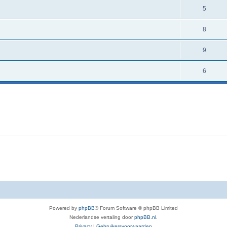
5
8
9
6
Powered by
phpBB
® Forum Software © phpBB Limited
Nederlandse vertaling door
phpBB.nl
.
Privacy
|
Gebruikersvoorwaarden