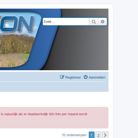
Zoek
Uitgebreid zoeke
Registreer
Aanmelden
s natuurlijk als er daadwerkelijk één foto per maand wordt
1
2
Volgende
31 onderwerpen