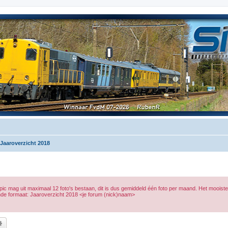
Jaaroverzicht 2018
c mag uit maximaal 12 foto's bestaan, dit is dus gemiddeld één foto per maand. Het mooiste i
lgende formaat: Jaaroverzicht 2018 <je forum (nick)naam>
k
Uitgebreid zoeken