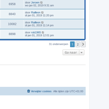
door
Jeroen
6958
wo jan 02, 2019 9:31 am
door
Railleon
8840
di jan 01, 2019 11:20 pm
door
Railleon
10082
di jan 01, 2019 11:14 pm
door
rob1965
8898
di jan 01, 2019 12:01 pm
1
2
Volgende
31 onderwerpen
Ga naar
Verwijder cookies
Alle tijden zijn
UTC+01:00