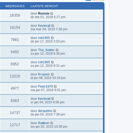
WEERGAVES
LAATSTE BERICHT
door
Ronnie
16356
do feb 01, 2018 5:27 pm
door
Kevinrail
10154
ma mar 04, 2019 7:38 pm
door
rob1965
7981
do jan 17, 2019 3:53 pm
door
The_Knitter
5492
za jan 12, 2019 6:38 pm
door
rob1965
6952
za jan 12, 2019 9:31 am
door
N-spoor
13220
di jan 08, 2019 10:19 pm
door
Peter1978
4977
ma jan 07, 2019 9:01 pm
door
Kevinrail
8363
vr jan 04, 2019 9:56 pm
door
derquinho
14737
do jan 03, 2019 7:39 pm
door
Railleon
12717
wo jan 02, 2019 10:38 pm