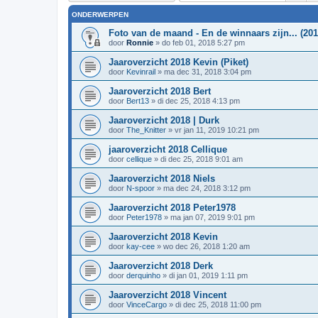
ONDERWERPEN
Foto van de maand - En de winnaars zijn... (201
door
Ronnie
»
do feb 01, 2018 5:27 pm
Jaaroverzicht 2018 Kevin (Piket)
door
Kevinrail
»
ma dec 31, 2018 3:04 pm
Jaaroverzicht 2018 Bert
door
Bert13
»
di dec 25, 2018 4:13 pm
Jaaroverzicht 2018 | Durk
door
The_Knitter
»
vr jan 11, 2019 10:21 pm
jaaroverzicht 2018 Cellique
door
cellique
»
di dec 25, 2018 9:01 am
Jaaroverzicht 2018 Niels
door
N-spoor
»
ma dec 24, 2018 3:12 pm
Jaaroverzicht 2018 Peter1978
door
Peter1978
»
ma jan 07, 2019 9:01 pm
Jaaroverzicht 2018 Kevin
door
kay-cee
»
wo dec 26, 2018 1:20 am
Jaaroverzicht 2018 Derk
door
derquinho
»
di jan 01, 2019 1:11 pm
Jaaroverzicht 2018 Vincent
door
VinceCargo
»
di dec 25, 2018 11:00 pm