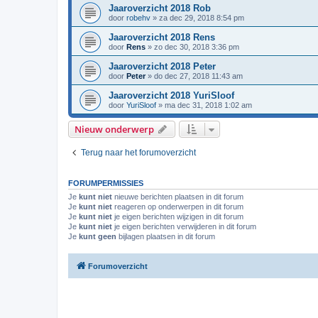
Jaaroverzicht 2018 Rob
door
robehv
»
za dec 29, 2018 8:54 pm
Jaaroverzicht 2018 Rens
door
Rens
»
zo dec 30, 2018 3:36 pm
Jaaroverzicht 2018 Peter
door
Peter
»
do dec 27, 2018 11:43 am
Jaaroverzicht 2018 YuriSloof
door
YuriSloof
»
ma dec 31, 2018 1:02 am
Nieuw onderwerp
Terug naar het forumoverzicht
FORUMPERMISSIES
Je
kunt niet
nieuwe berichten plaatsen in dit forum
Je
kunt niet
reageren op onderwerpen in dit forum
Je
kunt niet
je eigen berichten wijzigen in dit forum
Je
kunt niet
je eigen berichten verwijderen in dit forum
Je
kunt geen
bijlagen plaatsen in dit forum
Forumoverzicht