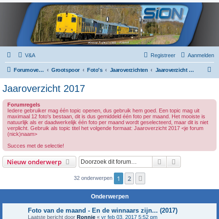
V&A
Registreer
Aanmelden
Z
Forumoverzicht
Grootspoor
Foto's
Jaaroverzichten
Jaaroverzicht 2017
o
Jaaroverzicht 2017
e
Forumregels
k
Iedere gebruiker mag één topic openen, dus gebruik hem goed. Een topic mag uit
maximaal 12 foto's bestaan, dit is dus gemiddeld één foto per maand. Het mooiste is
natuurlijk als er daadwerkelijk één foto per maand wordt geselecteerd, maar dit is niet
verplicht. Gebruik als topic titel het volgende formaat: Jaaroverzicht 2017 <je forum
(nick)naam>
Succes met de selectie!
Zoek
Uitgebreid z
Nieuw onderwerp
1
2
Volgende
32 onderwerpen
Onderwerpen
Foto van de maand - En de winnaars zijn... (2017)
Laatste bericht door
Ronnie
«
vr feb 03, 2017 5:52 pm