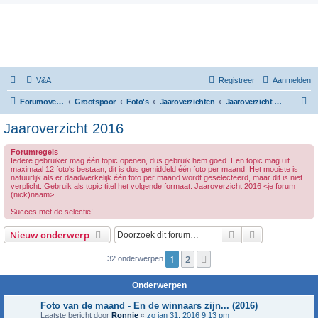
V&A
Registreer
Aanmelden
Z
Forumoverzicht
Grootspoor
Foto's
Jaaroverzichten
Jaaroverzicht 2016
o
Jaaroverzicht 2016
e
Forumregels
k
Iedere gebruiker mag één topic openen, dus gebruik hem goed. Een topic mag uit
maximaal 12 foto's bestaan, dit is dus gemiddeld één foto per maand. Het mooiste is
natuurlijk als er daadwerkelijk één foto per maand wordt geselecteerd, maar dit is niet
verplicht. Gebruik als topic titel het volgende formaat: Jaaroverzicht 2016 <je forum
(nick)naam>
Succes met de selectie!
Zoek
Uitgebreid z
Nieuw onderwerp
1
2
Volgende
32 onderwerpen
Onderwerpen
Foto van de maand - En de winnaars zijn... (2016)
Laatste bericht door
Ronnie
«
zo jan 31, 2016 9:13 pm