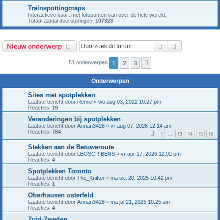
Trainspottingmaps
Interactieve kaart met fotopunten van over de hele wereld.
Totaal aantal doorsturingen:
107323
Zoek
Uitgebreid z
Nieuw onderwerp
1
2
3
Volgende
51 onderwerpen
Onderwerpen
Sites met spotplekken
Laatste bericht door
Remic
«
wo aug 03, 2022 10:27 pm
Reacties:
19
Veranderingen bij spotplekken
Laatste bericht door
Arman3428
«
vr aug 07, 2026 12:14 am
Reacties:
784
1
13
14
15
16
…
Stekken aan de Betuweroute
Laatste bericht door
LEOSCRIBENS
«
vr apr 17, 2026 12:02 pm
Reacties:
4
Spotplekken Toronto
Laatste bericht door
The_Knitter
«
ma okt 20, 2025 10:42 pm
Reacties:
1
Oberhausen osterfeld
Laatste bericht door
Arman3428
«
ma jul 21, 2025 10:25 am
Reacties:
4
Zuid-Zweden