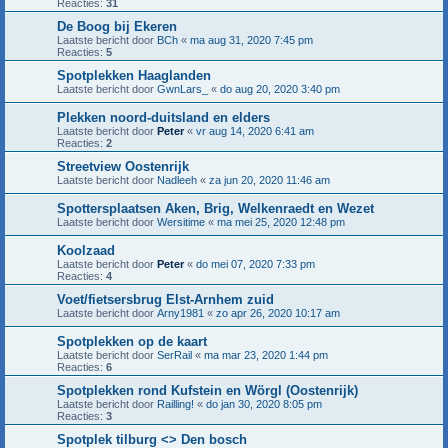
Reacties:
31
De Boog bij Ekeren
Laatste bericht door
BCh
«
ma aug 31, 2020 7:45 pm
Reacties:
5
Spotplekken Haaglanden
Laatste bericht door
GwnLars_
«
do aug 20, 2020 3:40 pm
Plekken noord-duitsland en elders
Laatste bericht door
Peter
«
vr aug 14, 2020 6:41 am
Reacties:
2
Streetview Oostenrijk
Laatste bericht door
Nadleeh
«
za jun 20, 2020 11:46 am
Spottersplaatsen Aken, Brig, Welkenraedt en Wezet
Laatste bericht door
Wersitime
«
ma mei 25, 2020 12:48 pm
Koolzaad
Laatste bericht door
Peter
«
do mei 07, 2020 7:33 pm
Reacties:
4
Voet/fietsersbrug Elst-Arnhem zuid
Laatste bericht door
Arny1981
«
zo apr 26, 2020 10:17 am
Spotplekken op de kaart
Laatste bericht door
SerRail
«
ma mar 23, 2020 1:44 pm
Reacties:
6
Spotplekken rond Kufstein en Wörgl (Oostenrijk)
Laatste bericht door
Railling!
«
do jan 30, 2020 8:05 pm
Reacties:
3
Spotplek tilburg <> Den bosch