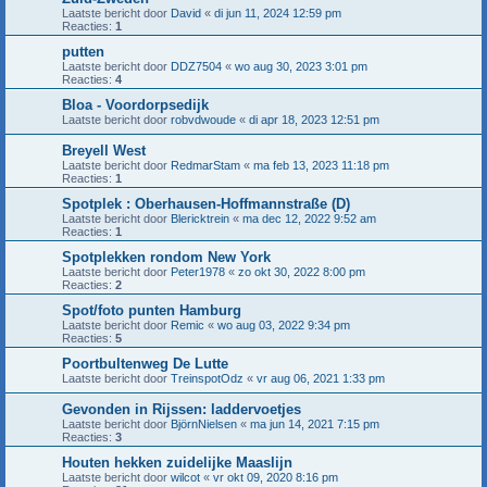
Laatste bericht door
David
«
di jun 11, 2024 12:59 pm
Reacties:
1
putten
Laatste bericht door
DDZ7504
«
wo aug 30, 2023 3:01 pm
Reacties:
4
Bloa - Voordorpsedijk
Laatste bericht door
robvdwoude
«
di apr 18, 2023 12:51 pm
Breyell West
Laatste bericht door
RedmarStam
«
ma feb 13, 2023 11:18 pm
Reacties:
1
Spotplek : Oberhausen-Hoffmannstraße (D)
Laatste bericht door
Blericktrein
«
ma dec 12, 2022 9:52 am
Reacties:
1
Spotplekken rondom New York
Laatste bericht door
Peter1978
«
zo okt 30, 2022 8:00 pm
Reacties:
2
Spot/foto punten Hamburg
Laatste bericht door
Remic
«
wo aug 03, 2022 9:34 pm
Reacties:
5
Poortbultenweg De Lutte
Laatste bericht door
TreinspotOdz
«
vr aug 06, 2021 1:33 pm
Gevonden in Rijssen: laddervoetjes
Laatste bericht door
BjörnNielsen
«
ma jun 14, 2021 7:15 pm
Reacties:
3
Houten hekken zuidelijke Maaslijn
Laatste bericht door
wilcot
«
vr okt 09, 2020 8:16 pm