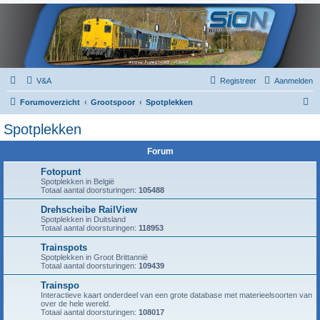
V&A
Registreer
Aanmelden
Z
Forumoverzicht
Grootspoor
Spotplekken
o
Spotplekken
e
Forum
k
Fotopunt
Spotplekken in België
Totaal aantal doorsturingen:
105488
Drehscheibe RailView
Spotplekken in Duitsland
Totaal aantal doorsturingen:
118953
Trainspots
Spotplekken in Groot Brittannië
Totaal aantal doorsturingen:
109439
Trainspo
Interactieve kaart onderdeel van een grote database met materieelsoorten van
over de hele wereld.
Totaal aantal doorsturingen:
108017