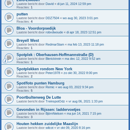
Laatste bericht door
David
«
di jun 11, 2024 12:59 pm
Reacties:
1
putten
Laatste bericht door
DDZ7504
«
wo aug 30, 2023 3:01 pm
Reacties:
4
Bloa - Voordorpsedijk
Laatste bericht door
robvdwoude
«
di apr 18, 2023 12:51 pm
Breyell West
Laatste bericht door
RedmarStam
«
ma feb 13, 2023 11:18 pm
Reacties:
1
Spotplek : Oberhausen-Hoffmannstraße (D)
Laatste bericht door
Blericktrein
«
ma dec 12, 2022 9:52 am
Reacties:
1
Spotplekken rondom New York
Laatste bericht door
Peter1978
«
zo okt 30, 2022 8:00 pm
Reacties:
2
Spot/foto punten Hamburg
Laatste bericht door
Remic
«
wo aug 03, 2022 9:34 pm
Reacties:
5
Poortbultenweg De Lutte
Laatste bericht door
TreinspotOdz
«
vr aug 06, 2021 1:33 pm
Gevonden in Rijssen: laddervoetjes
Laatste bericht door
BjörnNielsen
«
ma jun 14, 2021 7:15 pm
Reacties:
3
Houten hekken zuidelijke Maaslijn
Laatste bericht door
wilcot
«
vr okt 09, 2020 8:16 pm