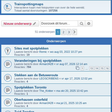
Trainspottingmaps
Interactieve kaart met fotopunten van over de hele wereld.
Totaal aantal doorsturingen:
107256
Zoek
Uitgebreid z
Nieuw onderwerp
1
2
3
Volgende
51 onderwerpen
Onderwerpen
Sites met spotplekken
Laatste bericht door
Remic
«
wo aug 03, 2022 10:27 pm
Reacties:
19
Veranderingen bij spotplekken
Laatste bericht door
Arman3428
«
vr aug 07, 2026 12:14 am
Reacties:
784
1
13
14
15
16
…
Stekken aan de Betuweroute
Laatste bericht door
LEOSCRIBENS
«
vr apr 17, 2026 12:02 pm
Reacties:
4
Spotplekken Toronto
Laatste bericht door
The_Knitter
«
ma okt 20, 2025 10:42 pm
Reacties:
1
Oberhausen osterfeld
Laatste bericht door
Arman3428
«
ma jul 21, 2025 10:25 am
Reacties:
4
Zuid-Zweden