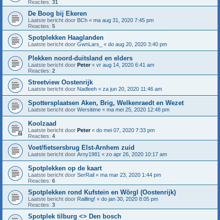
Reacties:
31
De Boog bij Ekeren
Laatste bericht door
BCh
«
ma aug 31, 2020 7:45 pm
Reacties:
5
Spotplekken Haaglanden
Laatste bericht door
GwnLars_
«
do aug 20, 2020 3:40 pm
Plekken noord-duitsland en elders
Laatste bericht door
Peter
«
vr aug 14, 2020 6:41 am
Reacties:
2
Streetview Oostenrijk
Laatste bericht door
Nadleeh
«
za jun 20, 2020 11:46 am
Spottersplaatsen Aken, Brig, Welkenraedt en Wezet
Laatste bericht door
Wersitime
«
ma mei 25, 2020 12:48 pm
Koolzaad
Laatste bericht door
Peter
«
do mei 07, 2020 7:33 pm
Reacties:
4
Voet/fietsersbrug Elst-Arnhem zuid
Laatste bericht door
Arny1981
«
zo apr 26, 2020 10:17 am
Spotplekken op de kaart
Laatste bericht door
SerRail
«
ma mar 23, 2020 1:44 pm
Reacties:
6
Spotplekken rond Kufstein en Wörgl (Oostenrijk)
Laatste bericht door
Railling!
«
do jan 30, 2020 8:05 pm
Reacties:
3
Spotplek tilburg <> Den bosch