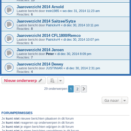
Jaaroverzicht 2014 Arnold
Laatste bericht door
trein1985
«
wo dec 31, 2014 11:23 am
Reacties:
6
Jaaroverzicht 2014 Saitzee/Sytze
Laatste bericht door
PatrickvH
«
di dec 30, 2014 10:11 pm
Reacties:
8
Jaaroverzicht 2014 CFL1800/Remco
Laatste bericht door
PatrickvH
«
di dec 30, 2014 10:07 pm
Reacties:
6
Jaaroverzicht 2014 Jeroen
Laatste bericht door
Peter
«
di dec 30, 2014 8:09 pm
Reacties:
7
Jaaroverzicht 2014 Dewey
Laatste bericht door
JUSTINIAN
«
di dec 30, 2014 2:31 pm
Reacties:
4
Nieuw onderwerp
1
2
Volgende
29 onderwerpen
Ga naar
FORUMPERMISSIES
Je
kunt niet
nieuwe berichten plaatsen in dit forum
Je
kunt niet
reageren op onderwerpen in dit forum
Je
kunt niet
je eigen berichten wijzigen in dit forum
Je
kunt niet
je eigen berichten verwijderen in dit forum