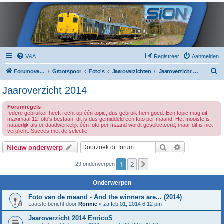
V&A
Registreer
Aanmelden
Z
Forumoverzicht
Grootspoor
Foto's
Jaaroverzichten
Jaaroverzicht 2014
o
Jaaroverzicht 2014
e
Forumregels
k
Iedere gebruiker heeft recht op één topic, dus gebruik hem goed. Een topic mag uit
maximaal 12 foto's bestaan, dit is dus gemiddeld één foto per maand. Het mooiste is
natuurlijk als er daadwerkelijk één foto per maand wordt geselecteerd, maar dit is niet
verplicht. Succes met de selectie!
Zoek
Uitgebreid z
Nieuw onderwerp
1
2
Volgende
29 onderwerpen
Onderwerpen
Foto van de maand - And the winners are... (2014)
Laatste bericht door
Ronnie
«
za feb 01, 2014 6:12 pm
Jaaroverzicht 2014 EnricoS