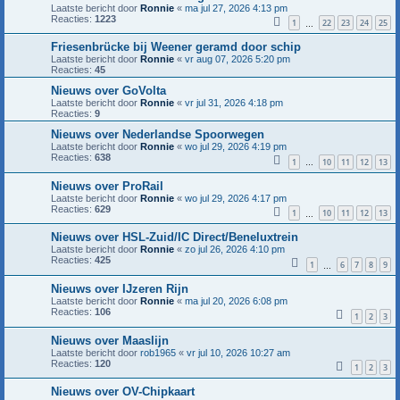
Laatste bericht door
Ronnie
«
ma jul 27, 2026 4:13 pm
Reacties:
1223
1
22
23
24
25
…
Friesenbrücke bij Weener geramd door schip
Laatste bericht door
Ronnie
«
vr aug 07, 2026 5:20 pm
Reacties:
45
Nieuws over GoVolta
Laatste bericht door
Ronnie
«
vr jul 31, 2026 4:18 pm
Reacties:
9
Nieuws over Nederlandse Spoorwegen
Laatste bericht door
Ronnie
«
wo jul 29, 2026 4:19 pm
Reacties:
638
1
10
11
12
13
…
Nieuws over ProRail
Laatste bericht door
Ronnie
«
wo jul 29, 2026 4:17 pm
Reacties:
629
1
10
11
12
13
…
Nieuws over HSL-Zuid/IC Direct/Beneluxtrein
Laatste bericht door
Ronnie
«
zo jul 26, 2026 4:10 pm
Reacties:
425
1
6
7
8
9
…
Nieuws over IJzeren Rijn
Laatste bericht door
Ronnie
«
ma jul 20, 2026 6:08 pm
Reacties:
106
1
2
3
Nieuws over Maaslijn
Laatste bericht door
rob1965
«
vr jul 10, 2026 10:27 am
Reacties:
120
1
2
3
Nieuws over OV-Chipkaart