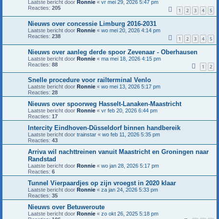
Laatste bericht door
Ronnie
«
vr mei 29, 2026 5:47 pm
Reacties:
205
1
2
3
4
5
Nieuws over concessie Limburg 2016-2031
Laatste bericht door
Ronnie
«
wo mei 20, 2026 4:14 pm
Reacties:
238
1
2
3
4
5
Nieuws over aanleg derde spoor Zevenaar - Oberhausen
Laatste bericht door
Ronnie
«
ma mei 18, 2026 4:15 pm
Reacties:
88
1
2
Snelle procedure voor railterminal Venlo
Laatste bericht door
Ronnie
«
wo mei 13, 2026 5:17 pm
Reacties:
28
Nieuws over spoorweg Hasselt-Lanaken-Maastricht
Laatste bericht door
Ronnie
«
vr feb 20, 2026 6:44 pm
Reacties:
17
Intercity Eindhoven-Düsseldorf binnen handbereik
Laatste bericht door
trainstar
«
wo feb 11, 2026 5:35 pm
Reacties:
43
Arriva wil nachttreinen vanuit Maastricht en Groningen naar
Randstad
Laatste bericht door
Ronnie
«
wo jan 28, 2026 5:17 pm
Reacties:
6
Tunnel Vierpaardjes op zijn vroegst in 2020 klaar
Laatste bericht door
Ronnie
«
za jan 24, 2026 5:33 pm
Reacties:
35
Nieuws over Betuweroute
Laatste bericht door
Ronnie
«
zo okt 26, 2025 5:18 pm