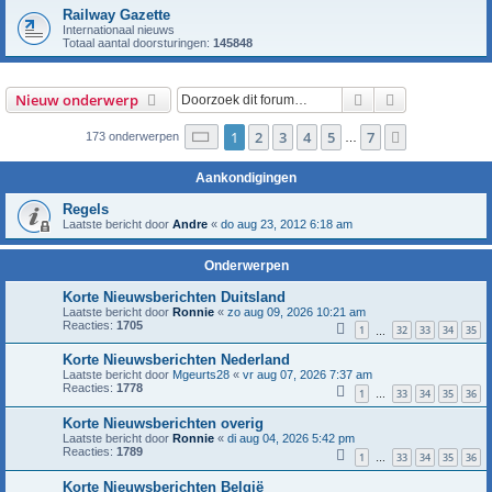
Railway Gazette
Internationaal nieuws
Totaal aantal doorsturingen:
145848
Zoek
Uitgebreid z
Nieuw onderwerp
Pagina
1
van
7
1
2
3
4
5
7
Volgende
173 onderwerpen
…
Aankondigingen
Regels
Laatste bericht door
Andre
«
do aug 23, 2012 6:18 am
Onderwerpen
Korte Nieuwsberichten Duitsland
Laatste bericht door
Ronnie
«
zo aug 09, 2026 10:21 am
Reacties:
1705
1
32
33
34
35
…
Korte Nieuwsberichten Nederland
Laatste bericht door
Mgeurts28
«
vr aug 07, 2026 7:37 am
Reacties:
1778
1
33
34
35
36
…
Korte Nieuwsberichten overig
Laatste bericht door
Ronnie
«
di aug 04, 2026 5:42 pm
Reacties:
1789
1
33
34
35
36
…
Korte Nieuwsberichten België