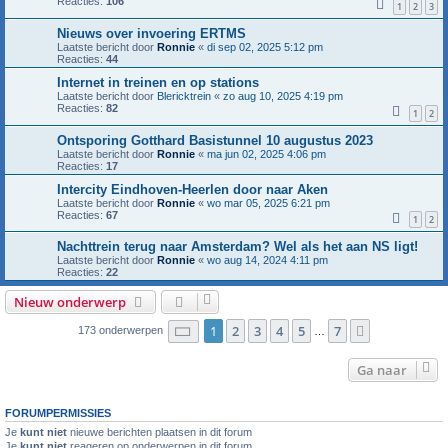
Reacties:
106
1
2
3
Nieuws over invoering ERTMS
Laatste bericht door
Ronnie
«
di sep 02, 2025 5:12 pm
Reacties:
44
Internet in treinen en op stations
Laatste bericht door
Blericktrein
«
zo aug 10, 2025 4:19 pm
Reacties:
82
1
2
Ontsporing Gotthard Basistunnel 10 augustus 2023
Laatste bericht door
Ronnie
«
ma jun 02, 2025 4:06 pm
Reacties:
17
Intercity Eindhoven-Heerlen door naar Aken
Laatste bericht door
Ronnie
«
wo mar 05, 2025 6:21 pm
Reacties:
67
1
2
Nachttrein terug naar Amsterdam? Wel als het aan NS ligt!
Laatste bericht door
Ronnie
«
wo aug 14, 2024 4:11 pm
Reacties:
22
Nieuw onderwerp
Pagina
1
van
7
1
2
3
4
5
7
Volgende
173 onderwerpen
…
Ga naar
FORUMPERMISSIES
Je
kunt niet
nieuwe berichten plaatsen in dit forum
Je
kunt niet
reageren op onderwerpen in dit forum