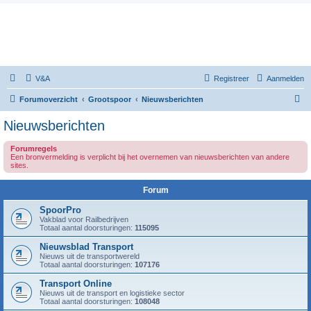
V&A
Registreer
Aanmelden
Z
Forumoverzicht
Grootspoor
Nieuwsberichten
o
Nieuwsberichten
e
Forumregels
k
Een bronvermelding is verplicht bij het overnemen van nieuwsberichten van andere
sites.
Forum
SpoorPro
Vakblad voor Railbedrijven
Totaal aantal doorsturingen:
115095
Nieuwsblad Transport
Nieuws uit de transportwereld
Totaal aantal doorsturingen:
107176
Transport Online
Nieuws uit de transport en logistieke sector
Totaal aantal doorsturingen:
108048