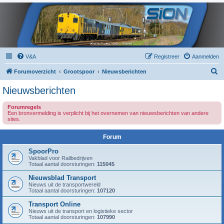
V&A
Registreer
Aanmelden
Z
Forumoverzicht
Grootspoor
Nieuwsberichten
o
Nieuwsberichten
e
Forumregels
k
Een bronvermelding is verplicht bij het overnemen van nieuwsberichten van andere
sites.
Forum
SpoorPro
Vakblad voor Railbedrijven
Totaal aantal doorsturingen:
115045
Nieuwsblad Transport
Nieuws uit de transportwereld
Totaal aantal doorsturingen:
107120
Transport Online
Nieuws uit de transport en logistieke sector
Totaal aantal doorsturingen:
107990