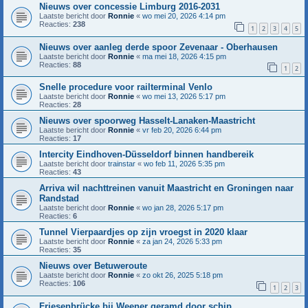
Nieuws over concessie Limburg 2016-2031
Laatste bericht door
Ronnie
«
wo mei 20, 2026 4:14 pm
Reacties:
238
1
2
3
4
5
Nieuws over aanleg derde spoor Zevenaar - Oberhausen
Laatste bericht door
Ronnie
«
ma mei 18, 2026 4:15 pm
Reacties:
88
1
2
Snelle procedure voor railterminal Venlo
Laatste bericht door
Ronnie
«
wo mei 13, 2026 5:17 pm
Reacties:
28
Nieuws over spoorweg Hasselt-Lanaken-Maastricht
Laatste bericht door
Ronnie
«
vr feb 20, 2026 6:44 pm
Reacties:
17
Intercity Eindhoven-Düsseldorf binnen handbereik
Laatste bericht door
trainstar
«
wo feb 11, 2026 5:35 pm
Reacties:
43
Arriva wil nachttreinen vanuit Maastricht en Groningen naar
Randstad
Laatste bericht door
Ronnie
«
wo jan 28, 2026 5:17 pm
Reacties:
6
Tunnel Vierpaardjes op zijn vroegst in 2020 klaar
Laatste bericht door
Ronnie
«
za jan 24, 2026 5:33 pm
Reacties:
35
Nieuws over Betuweroute
Laatste bericht door
Ronnie
«
zo okt 26, 2025 5:18 pm
Reacties:
106
1
2
3
Friesenbrücke bij Weener geramd door schip