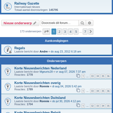
Railway Gazette
Internationaal nieuws
Totaal aantal doorsturingen:
145795
Zoek
Uitgebreid z
Nieuw onderwerp
Pagina
1
van
7
1
2
3
4
5
7
Volgende
173 onderwerpen
…
Aankondigingen
Regels
Laatste bericht door
Andre
«
do aug 23, 2012 6:18 am
Onderwerpen
Korte Nieuwsberichten Nederland
Laatste bericht door
Mgeurts28
«
vr aug 07, 2026 7:37 am
Reacties:
1778
1
33
34
35
36
…
Korte Nieuwsberichten overig
Laatste bericht door
Ronnie
«
di aug 04, 2026 5:42 pm
Reacties:
1789
1
33
34
35
36
…
Korte Nieuwsberichten Duitsland
Laatste bericht door
Ronnie
«
do jul 30, 2026 4:12 pm
Reacties:
1704
1
32
33
34
35
…
Korte Nieuwsberichten België