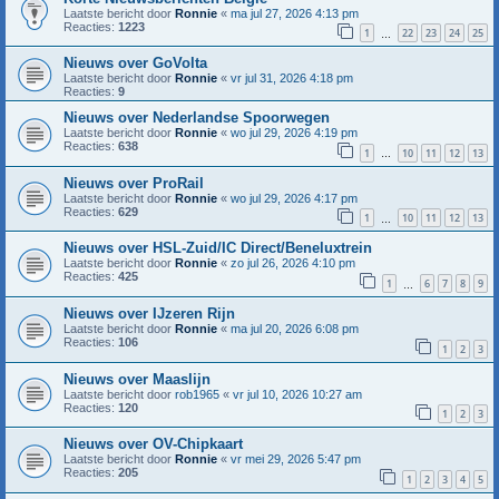
Laatste bericht door
Ronnie
«
ma jul 27, 2026 4:13 pm
Reacties:
1223
1
22
23
24
25
…
Nieuws over GoVolta
Laatste bericht door
Ronnie
«
vr jul 31, 2026 4:18 pm
Reacties:
9
Nieuws over Nederlandse Spoorwegen
Laatste bericht door
Ronnie
«
wo jul 29, 2026 4:19 pm
Reacties:
638
1
10
11
12
13
…
Nieuws over ProRail
Laatste bericht door
Ronnie
«
wo jul 29, 2026 4:17 pm
Reacties:
629
1
10
11
12
13
…
Nieuws over HSL-Zuid/IC Direct/Beneluxtrein
Laatste bericht door
Ronnie
«
zo jul 26, 2026 4:10 pm
Reacties:
425
1
6
7
8
9
…
Nieuws over IJzeren Rijn
Laatste bericht door
Ronnie
«
ma jul 20, 2026 6:08 pm
Reacties:
106
1
2
3
Nieuws over Maaslijn
Laatste bericht door
rob1965
«
vr jul 10, 2026 10:27 am
Reacties:
120
1
2
3
Nieuws over OV-Chipkaart
Laatste bericht door
Ronnie
«
vr mei 29, 2026 5:47 pm
Reacties:
205
1
2
3
4
5