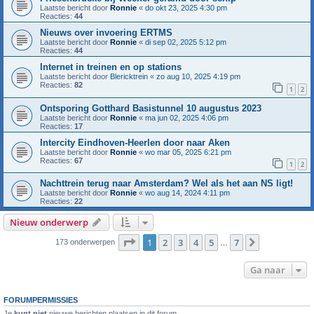
Laatste bericht door
Ronnie
«
do okt 23, 2025 4:30 pm
Reacties:
44
Nieuws over invoering ERTMS
Laatste bericht door
Ronnie
«
di sep 02, 2025 5:12 pm
Reacties:
44
Internet in treinen en op stations
Laatste bericht door
Blericktrein
«
zo aug 10, 2025 4:19 pm
Reacties:
82
1
2
Ontsporing Gotthard Basistunnel 10 augustus 2023
Laatste bericht door
Ronnie
«
ma jun 02, 2025 4:06 pm
Reacties:
17
Intercity Eindhoven-Heerlen door naar Aken
Laatste bericht door
Ronnie
«
wo mar 05, 2025 6:21 pm
Reacties:
67
1
2
Nachttrein terug naar Amsterdam? Wel als het aan NS ligt!
Laatste bericht door
Ronnie
«
wo aug 14, 2024 4:11 pm
Reacties:
22
Nieuw onderwerp
Pagina
1
van
7
1
2
3
4
5
7
Volgende
173 onderwerpen
…
Ga naar
FORUMPERMISSIES
Je
kunt niet
nieuwe berichten plaatsen in dit forum