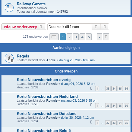
Railway Gazette
Internationaal nieuws
Totaal aantal doorsturingen:
145792
Zoek
Uitgebreid z
Nieuw onderwerp
Pagina
1
van
7
1
2
3
4
5
7
Volgende
173 onderwerpen
…
Aankondigingen
Regels
Laatste bericht door
Andre
«
do aug 23, 2012 6:18 am
Onderwerpen
Korte Nieuwsberichten overig
Laatste bericht door
Ronnie
«
di aug 04, 2026 5:42 pm
Reacties:
1789
1
33
34
35
36
…
Korte Nieuwsberichten Nederland
Laatste bericht door
Ronnie
«
ma aug 03, 2026 5:38 pm
Reacties:
1776
1
33
34
35
36
…
Korte Nieuwsberichten Duitsland
Laatste bericht door
Ronnie
«
do jul 30, 2026 4:12 pm
Reacties:
1704
1
32
33
34
35
…
Korte Nieuwsberichten België