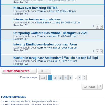
Reacties:
44
Nieuws over invoering ERTMS
Laatste bericht door
Ronnie
«
di sep 02, 2025 5:12 pm
Reacties:
44
Internet in treinen en op stations
Laatste bericht door
Blericktrein
«
zo aug 10, 2025 4:19 pm
Reacties:
82
1
2
Ontsporing Gotthard Basistunnel 10 augustus 2023
Laatste bericht door
Ronnie
«
ma jun 02, 2025 4:06 pm
Reacties:
17
Intercity Eindhoven-Heerlen door naar Aken
Laatste bericht door
Ronnie
«
wo mar 05, 2025 6:21 pm
Reacties:
67
1
2
Nachttrein terug naar Amsterdam? Wel als het aan NS ligt!
Laatste bericht door
Ronnie
«
wo aug 14, 2024 4:11 pm
Reacties:
22
Nieuw onderwerp
Pagina
1
van
7
1
2
3
4
5
7
Volgende
173 onderwerpen
…
Ga naar
FORUMPERMISSIES
Je
kunt niet
nieuwe berichten plaatsen in dit forum
Je
kunt niet
reageren op onderwerpen in dit forum