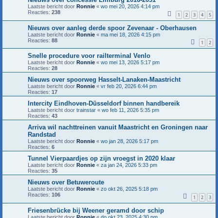
Laatste bericht door
Ronnie
«
wo mei 20, 2026 4:14 pm
Reacties:
238
1
2
3
4
5
Nieuws over aanleg derde spoor Zevenaar - Oberhausen
Laatste bericht door
Ronnie
«
ma mei 18, 2026 4:15 pm
Reacties:
88
1
2
Snelle procedure voor railterminal Venlo
Laatste bericht door
Ronnie
«
wo mei 13, 2026 5:17 pm
Reacties:
28
Nieuws over spoorweg Hasselt-Lanaken-Maastricht
Laatste bericht door
Ronnie
«
vr feb 20, 2026 6:44 pm
Reacties:
17
Intercity Eindhoven-Düsseldorf binnen handbereik
Laatste bericht door
trainstar
«
wo feb 11, 2026 5:35 pm
Reacties:
43
Arriva wil nachttreinen vanuit Maastricht en Groningen naar
Randstad
Laatste bericht door
Ronnie
«
wo jan 28, 2026 5:17 pm
Reacties:
6
Tunnel Vierpaardjes op zijn vroegst in 2020 klaar
Laatste bericht door
Ronnie
«
za jan 24, 2026 5:33 pm
Reacties:
35
Nieuws over Betuweroute
Laatste bericht door
Ronnie
«
zo okt 26, 2025 5:18 pm
Reacties:
106
1
2
3
Friesenbrücke bij Weener geramd door schip
Laatste bericht door
Ronnie
«
do okt 23, 2025 4:30 pm