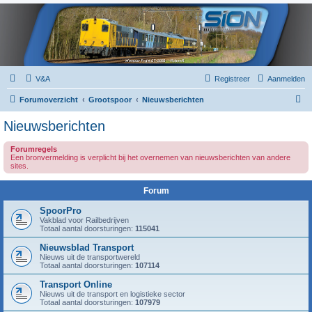
V&A
Registreer
Aanmelden
Z
Forumoverzicht
Grootspoor
Nieuwsberichten
o
Nieuwsberichten
e
Forumregels
k
Een bronvermelding is verplicht bij het overnemen van nieuwsberichten van andere
sites.
Forum
SpoorPro
Vakblad voor Railbedrijven
Totaal aantal doorsturingen:
115041
Nieuwsblad Transport
Nieuws uit de transportwereld
Totaal aantal doorsturingen:
107114
Transport Online
Nieuws uit de transport en logistieke sector
Totaal aantal doorsturingen:
107979