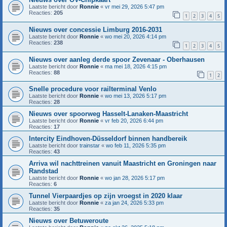
Laatste bericht door
Ronnie
«
vr mei 29, 2026 5:47 pm
Reacties:
205
1
2
3
4
5
Nieuws over concessie Limburg 2016-2031
Laatste bericht door
Ronnie
«
wo mei 20, 2026 4:14 pm
Reacties:
238
1
2
3
4
5
Nieuws over aanleg derde spoor Zevenaar - Oberhausen
Laatste bericht door
Ronnie
«
ma mei 18, 2026 4:15 pm
Reacties:
88
1
2
Snelle procedure voor railterminal Venlo
Laatste bericht door
Ronnie
«
wo mei 13, 2026 5:17 pm
Reacties:
28
Nieuws over spoorweg Hasselt-Lanaken-Maastricht
Laatste bericht door
Ronnie
«
vr feb 20, 2026 6:44 pm
Reacties:
17
Intercity Eindhoven-Düsseldorf binnen handbereik
Laatste bericht door
trainstar
«
wo feb 11, 2026 5:35 pm
Reacties:
43
Arriva wil nachttreinen vanuit Maastricht en Groningen naar
Randstad
Laatste bericht door
Ronnie
«
wo jan 28, 2026 5:17 pm
Reacties:
6
Tunnel Vierpaardjes op zijn vroegst in 2020 klaar
Laatste bericht door
Ronnie
«
za jan 24, 2026 5:33 pm
Reacties:
35
Nieuws over Betuweroute