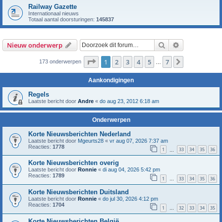
Railway Gazette
Internationaal nieuws
Totaal aantal doorsturingen:
145837
Zoek
Uitgebreid z
Nieuw onderwerp
Pagina
1
van
7
1
2
3
4
5
7
Volgende
173 onderwerpen
…
Aankondigingen
Regels
Laatste bericht door
Andre
«
do aug 23, 2012 6:18 am
Onderwerpen
Korte Nieuwsberichten Nederland
Laatste bericht door
Mgeurts28
«
vr aug 07, 2026 7:37 am
Reacties:
1778
1
33
34
35
36
…
Korte Nieuwsberichten overig
Laatste bericht door
Ronnie
«
di aug 04, 2026 5:42 pm
Reacties:
1789
1
33
34
35
36
…
Korte Nieuwsberichten Duitsland
Laatste bericht door
Ronnie
«
do jul 30, 2026 4:12 pm
Reacties:
1704
1
32
33
34
35
…
Korte Nieuwsberichten België