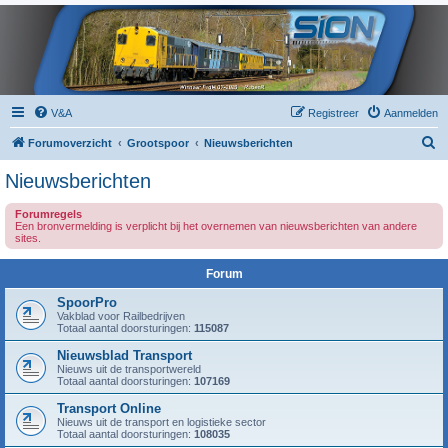
V&A
Registreer
Aanmelden
Z
Forumoverzicht
Grootspoor
Nieuwsberichten
o
Nieuwsberichten
e
Forumregels
k
Een bronvermelding is verplicht bij het overnemen van nieuwsberichten van andere
sites.
Forum
SpoorPro
Vakblad voor Railbedrijven
Totaal aantal doorsturingen:
115087
Nieuwsblad Transport
Nieuws uit de transportwereld
Totaal aantal doorsturingen:
107169
Transport Online
Nieuws uit de transport en logistieke sector
Totaal aantal doorsturingen:
108035