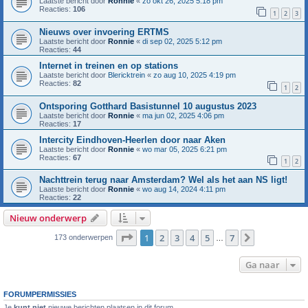
Laatste bericht door
Ronnie
«
zo okt 26, 2025 5:18 pm
Reacties:
106
1
2
3
Nieuws over invoering ERTMS
Laatste bericht door
Ronnie
«
di sep 02, 2025 5:12 pm
Reacties:
44
Internet in treinen en op stations
Laatste bericht door
Blericktrein
«
zo aug 10, 2025 4:19 pm
Reacties:
82
1
2
Ontsporing Gotthard Basistunnel 10 augustus 2023
Laatste bericht door
Ronnie
«
ma jun 02, 2025 4:06 pm
Reacties:
17
Intercity Eindhoven-Heerlen door naar Aken
Laatste bericht door
Ronnie
«
wo mar 05, 2025 6:21 pm
Reacties:
67
1
2
Nachttrein terug naar Amsterdam? Wel als het aan NS ligt!
Laatste bericht door
Ronnie
«
wo aug 14, 2024 4:11 pm
Reacties:
22
Nieuw onderwerp
Pagina
1
van
7
1
2
3
4
5
7
Volgende
173 onderwerpen
…
Ga naar
FORUMPERMISSIES
Je
kunt niet
nieuwe berichten plaatsen in dit forum