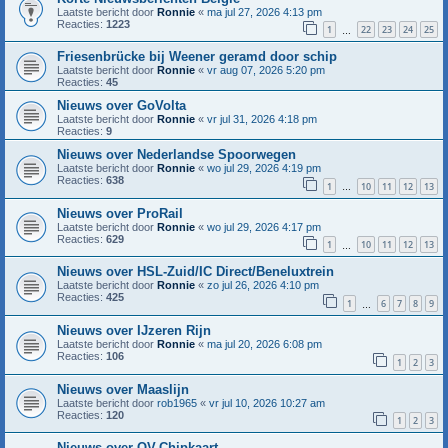
Laatste bericht door
Ronnie
«
ma jul 27, 2026 4:13 pm
Reacties:
1223
1
22
23
24
25
…
Friesenbrücke bij Weener geramd door schip
Laatste bericht door
Ronnie
«
vr aug 07, 2026 5:20 pm
Reacties:
45
Nieuws over GoVolta
Laatste bericht door
Ronnie
«
vr jul 31, 2026 4:18 pm
Reacties:
9
Nieuws over Nederlandse Spoorwegen
Laatste bericht door
Ronnie
«
wo jul 29, 2026 4:19 pm
Reacties:
638
1
10
11
12
13
…
Nieuws over ProRail
Laatste bericht door
Ronnie
«
wo jul 29, 2026 4:17 pm
Reacties:
629
1
10
11
12
13
…
Nieuws over HSL-Zuid/IC Direct/Beneluxtrein
Laatste bericht door
Ronnie
«
zo jul 26, 2026 4:10 pm
Reacties:
425
1
6
7
8
9
…
Nieuws over IJzeren Rijn
Laatste bericht door
Ronnie
«
ma jul 20, 2026 6:08 pm
Reacties:
106
1
2
3
Nieuws over Maaslijn
Laatste bericht door
rob1965
«
vr jul 10, 2026 10:27 am
Reacties:
120
1
2
3
Nieuws over OV-Chipkaart