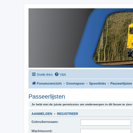
Snelle links
V&A
Forumoverzicht
Grootspoor
Spoorlinks
Passeerlijsten
Passeerlijsten
Je hebt niet de juiste permissies om onderwerpen in dit forum te zien o
AANMELDEN
•
REGISTREER
Gebruikersnaam:
Wachtwoord: