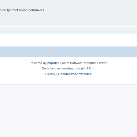
 de lijst met online gebruikers
Powered by
phpBB
® Forum Software © phpBB Limited
Nederlandse vertaling door
phpBB.nl
.
Privacy
|
Gebruikersvoorwaarden