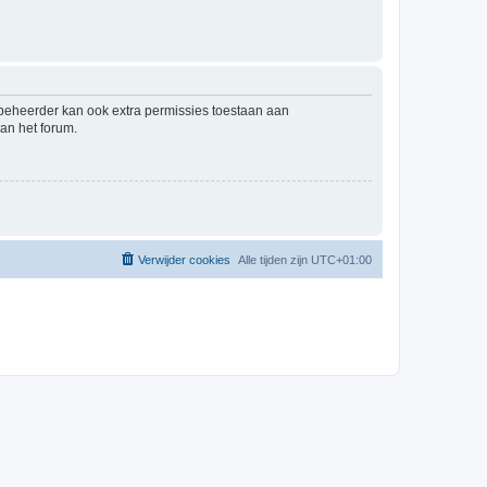
mbeheerder kan ook extra permissies toestaan aan
an het forum.
Verwijder cookies
Alle tijden zijn
UTC+01:00