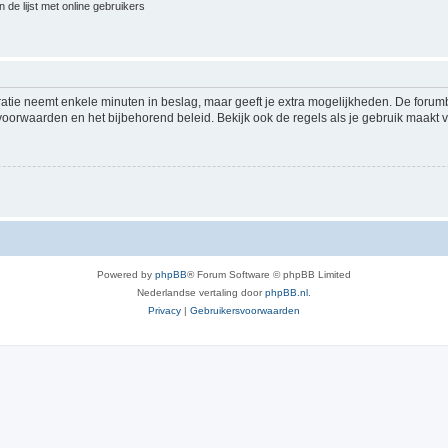
 de lijst met online gebruikers
ratie neemt enkele minuten in beslag, maar geeft je extra mogelijkheden. De foru
voorwaarden en het bijbehorend beleid. Bekijk ook de regels als je gebruik maakt v
Powered by
phpBB
® Forum Software © phpBB Limited
Nederlandse vertaling door
phpBB.nl
.
Privacy
|
Gebruikersvoorwaarden