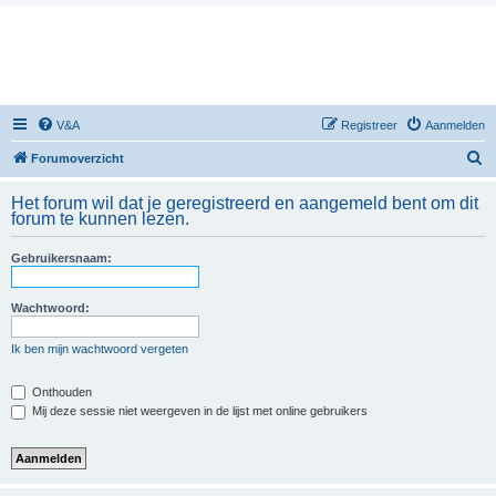
V&A
Registreer
Aanmelden
Z
Forumoverzicht
o
Het forum wil dat je geregistreerd en aangemeld bent om dit
e
forum te kunnen lezen.
k
Gebruikersnaam:
Wachtwoord:
Ik ben mijn wachtwoord vergeten
Onthouden
Mij deze sessie niet weergeven in de lijst met online gebruikers