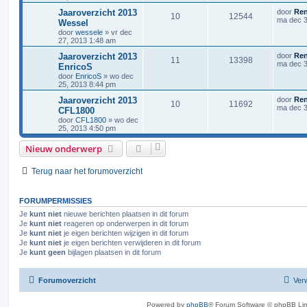
Jaaroverzicht 2013
door
Re
10
12544
ma dec 3
Wessel
door
wessele
»
vr dec
27, 2013 1:48 am
Jaaroverzicht 2013
door
Re
11
13398
ma dec 3
EnricoS
door
EnricoS
»
wo dec
25, 2013 8:44 pm
Jaaroverzicht 2013
door
Re
10
11692
ma dec 3
CFL1800
door
CFL1800
»
wo dec
25, 2013 4:50 pm
Nieuw onderwerp
Terug naar het forumoverzicht
FORUMPERMISSIES
Je
kunt niet
nieuwe berichten plaatsen in dit forum
Je
kunt niet
reageren op onderwerpen in dit forum
Je
kunt niet
je eigen berichten wijzigen in dit forum
Je
kunt niet
je eigen berichten verwijderen in dit forum
Je
kunt geen
bijlagen plaatsen in dit forum
Forumoverzicht
Verw
Powered by
phpBB
® Forum Software © phpBB Lim