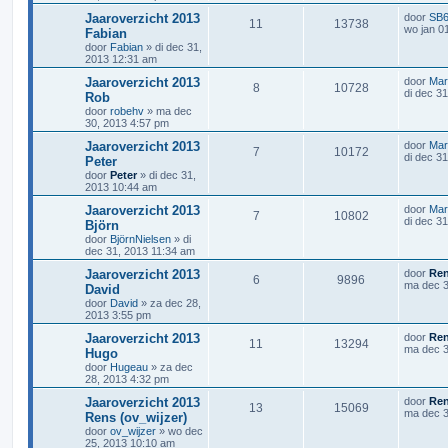
Jaaroverzicht 2013
door
SB6
11
13738
wo jan 0
Fabian
door
Fabian
»
di dec 31,
2013 12:31 am
Jaaroverzicht 2013
door
Mar
8
10728
di dec 3
Rob
door
robehv
»
ma dec
30, 2013 4:57 pm
Jaaroverzicht 2013
door
Mar
7
10172
di dec 3
Peter
door
Peter
»
di dec 31,
2013 10:44 am
Jaaroverzicht 2013
door
Mar
7
10802
di dec 3
Björn
door
BjörnNielsen
»
di
dec 31, 2013 11:34 am
Jaaroverzicht 2013
door
Re
6
9896
ma dec 3
David
door
David
»
za dec 28,
2013 3:55 pm
Jaaroverzicht 2013
door
Re
11
13294
ma dec 3
Hugo
door
Hugeau
»
za dec
28, 2013 4:32 pm
Jaaroverzicht 2013
door
Re
13
15069
ma dec 3
Rens (ov_wijzer)
door
ov_wijzer
»
wo dec
25, 2013 10:10 am