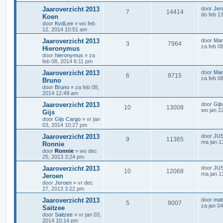
Jaaroverzicht 2013
door
Jer
7
14414
do feb 1
Koen
door
KvdLee
»
wo feb
12, 2014 10:51 am
Jaaroverzicht 2013
door
Mar
3
7964
za feb 0
Hieronymus
door
hieronymus
»
za
feb 08, 2014 6:11 pm
Jaaroverzicht 2013
door
Mar
6
9715
za feb 0
Bruno
door
Bruno
»
za feb 08,
2014 12:49 am
Jaaroverzicht 2013
door
Gij
10
13008
wo jan 2
Gijs
door
Gijs Cargo
»
vr jan
03, 2014 10:27 pm
Jaaroverzicht 2013
door
JUS
9
11365
ma jan 1
Ronnie
door
Ronnie
»
wo dec
25, 2013 3:24 pm
Jaaroverzicht 2013
door
JUS
10
12068
ma jan 1
Jeroen
door
Jeroen
»
vr dec
27, 2013 3:22 pm
Jaaroverzicht 2013
door
mat
5
9007
za jan 0
Saitzee
door
Saitzee
»
vr jan 03,
2014 10:14 pm