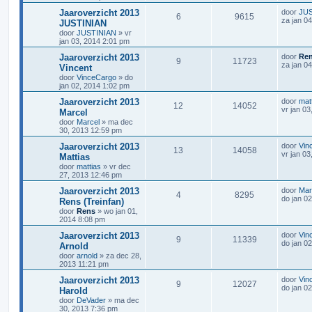
Jaaroverzicht 2013
door
JUS
6
9615
za jan 0
JUSTINIAN
door
JUSTINIAN
»
vr
jan 03, 2014 2:01 pm
Jaaroverzicht 2013
door
Re
9
11723
za jan 0
Vincent
door
VinceCargo
»
do
jan 02, 2014 1:02 pm
Jaaroverzicht 2013
door
mat
12
14052
vr jan 0
Marcel
door
Marcel
»
ma dec
30, 2013 12:59 pm
Jaaroverzicht 2013
door
Vin
13
14058
vr jan 0
Mattias
door
mattias
»
vr dec
27, 2013 12:46 pm
Jaaroverzicht 2013
door
Mar
4
8295
do jan 0
Rens (Treinfan)
door
Rens
»
wo jan 01,
2014 8:08 pm
Jaaroverzicht 2013
door
Vin
9
11339
do jan 0
Arnold
door
arnold
»
za dec 28,
2013 11:21 pm
Jaaroverzicht 2013
door
Vin
9
12027
do jan 0
Harold
door
DeVader
»
ma dec
30, 2013 7:36 pm