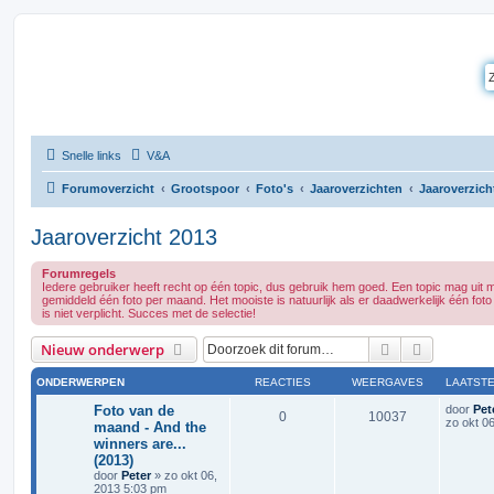
Snelle links
V&A
Forumoverzicht
Grootspoor
Foto's
Jaaroverzichten
Jaaroverzich
Jaaroverzicht 2013
Forumregels
Iedere gebruiker heeft recht op één topic, dus gebruik hem goed. Een topic mag uit m
gemiddeld één foto per maand. Het mooiste is natuurlijk als er daadwerkelijk één fot
is niet verplicht. Succes met de selectie!
Zoek
Uitgebrei
Nieuw onderwerp
ONDERWERPEN
REACTIES
WEERGAVES
LAATSTE
Foto van de
door
Pet
0
10037
zo okt 0
maand - And the
winners are...
(2013)
door
Peter
»
zo okt 06,
2013 5:03 pm