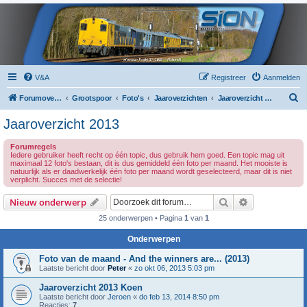
V&A
Registreer
Aanmelden
Z
Forumoverzicht
Grootspoor
Foto's
Jaaroverzichten
Jaaroverzicht 2013
o
Jaaroverzicht 2013
e
Forumregels
k
Iedere gebruiker heeft recht op één topic, dus gebruik hem goed. Een topic mag uit
maximaal 12 foto's bestaan, dit is dus gemiddeld één foto per maand. Het mooiste is
natuurlijk als er daadwerkelijk één foto per maand wordt geselecteerd, maar dit is niet
verplicht. Succes met de selectie!
Zoek
Uitgebreid z
Nieuw onderwerp
25 onderwerpen • Pagina
1
van
1
Onderwerpen
Foto van de maand - And the winners are... (2013)
Laatste bericht door
Peter
«
zo okt 06, 2013 5:03 pm
Jaaroverzicht 2013 Koen
Laatste bericht door
Jeroen
«
do feb 13, 2014 8:50 pm
Reacties:
7