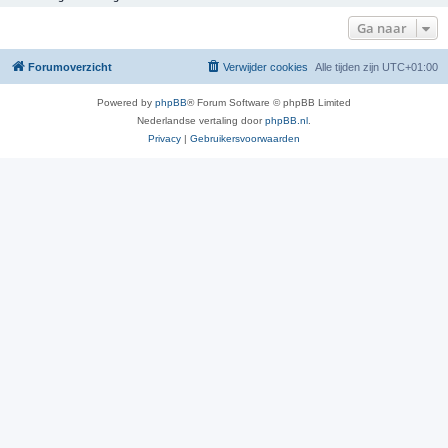
Ga naar
Forumoverzicht
Verwijder cookies
Alle tijden zijn
UTC+01:00
Powered by
phpBB
® Forum Software © phpBB Limited
Nederlandse vertaling door
phpBB.nl
.
Privacy
|
Gebruikersvoorwaarden