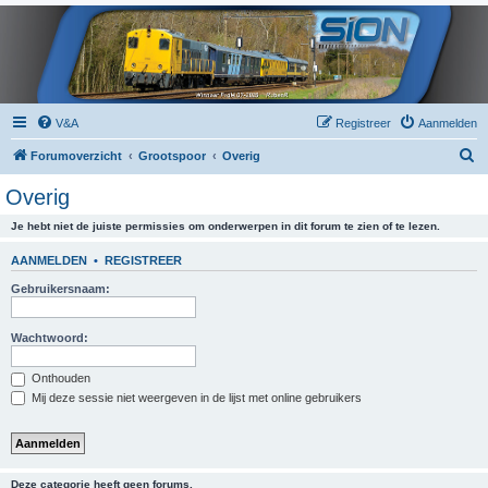
V&A
Registreer
Aanmelden
Z
Forumoverzicht
Grootspoor
Overig
o
Overig
e
Je hebt niet de juiste permissies om onderwerpen in dit forum te zien of te lezen.
k
AANMELDEN
•
REGISTREER
Gebruikersnaam:
Wachtwoord:
Onthouden
Mij deze sessie niet weergeven in de lijst met online gebruikers
Deze categorie heeft geen forums.