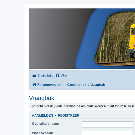
Snelle links
V&A
Forumoverzicht
Grootspoor
Vraagbak
Vraagbak
Je hebt niet de juiste permissies om onderwerpen in dit forum te zien o
AANMELDEN
•
REGISTREER
Gebruikersnaam:
Wachtwoord: