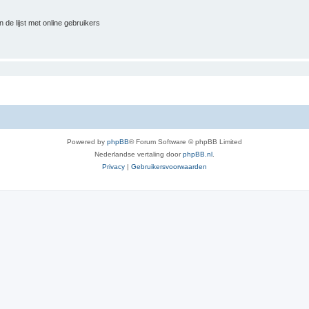
 de lijst met online gebruikers
Powered by
phpBB
® Forum Software © phpBB Limited
Nederlandse vertaling door
phpBB.nl
.
Privacy
|
Gebruikersvoorwaarden