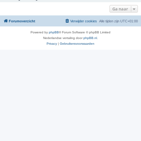
Ga naar
Forumoverzicht
Verwijder cookies
Alle tijden zijn
UTC+01:00
Powered by
phpBB
® Forum Software © phpBB Limited
Nederlandse vertaling door
phpBB.nl
.
Privacy
|
Gebruikersvoorwaarden