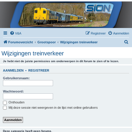
V&A
Registreer
Aanmelden
Z
Forumoverzicht
Grootspoor
Wijzigingen treinverkeer
o
Wijzigingen treinverkeer
e
Je hebt niet de juiste permissies om onderwerpen in dit forum te zien of te lezen.
k
AANMELDEN
•
REGISTREER
Gebruikersnaam:
Wachtwoord:
Onthouden
Mij deze sessie niet weergeven in de lijst met online gebruikers
Deze categorie heeft geen forums.