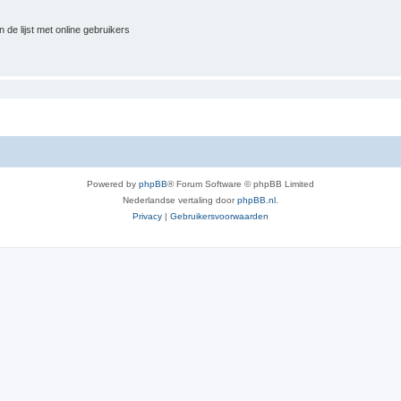
 de lijst met online gebruikers
Powered by
phpBB
® Forum Software © phpBB Limited
Nederlandse vertaling door
phpBB.nl
.
Privacy
|
Gebruikersvoorwaarden