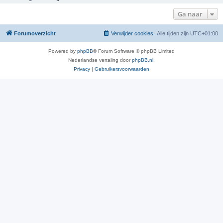
Ga naar
Forumoverzicht
Verwijder cookies
Alle tijden zijn
UTC+01:00
Powered by
phpBB
® Forum Software © phpBB Limited
Nederlandse vertaling door
phpBB.nl
.
Privacy
|
Gebruikersvoorwaarden