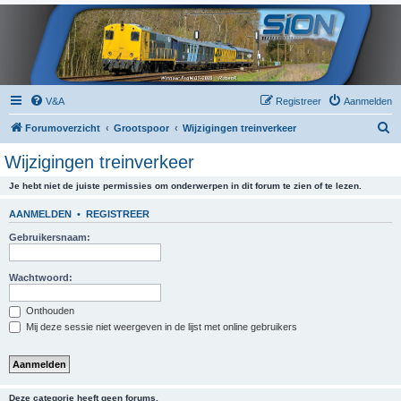
V&A
Registreer
Aanmelden
Z
Forumoverzicht
Grootspoor
Wijzigingen treinverkeer
o
Wijzigingen treinverkeer
e
Je hebt niet de juiste permissies om onderwerpen in dit forum te zien of te lezen.
k
AANMELDEN
•
REGISTREER
Gebruikersnaam:
Wachtwoord:
Onthouden
Mij deze sessie niet weergeven in de lijst met online gebruikers
Deze categorie heeft geen forums.